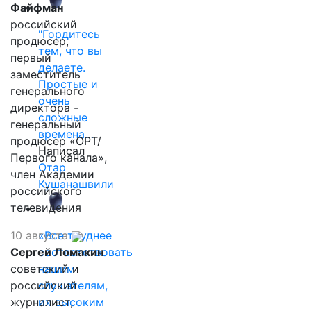
Файфман
российский
"Гордитесь
продюсер,
тем, что вы
первый
делаете.
заместитель
Простые и
генерального
очень
директора -
сложные
генеральный
времена…
продюсер «ОРТ/
Написал
Первого канала»,
Отар
член Академии
Кушанашвили
российского
телевидения
10 августа
«Все труднее
Сергей Ломакин
соответствовать
советский и
нашим
российский
слушателям,
журналист,
их высоким