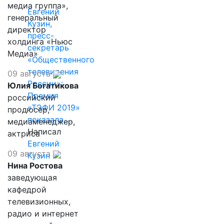
медиа группа»,
Евгений
генеральный
Кузин,
директор
пресс-
холдинга «Ньюс
секретарь
Медиа»
«Общественного
телевидения
09 августа
России»:
Юлия Богатикова
Премия
российский
«ТЭФИ 2019»
продюсер,
показала,…
медиаменеджер,
Написал
актриса
Евгений
09 августа
Кузин
Нина Ростова
заведующая
кафедрой
телевизионных,
радио и интернет