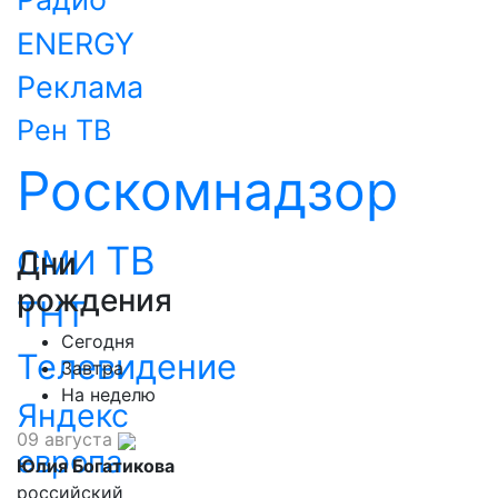
ENERGY
Реклама
Рен ТВ
Роскомнадзор
ТВ
СМИ
Дни
рождения
ТНТ
Сегодня
Телевидение
Завтра
На неделю
Яндекс
09 августа
европа
Юлия Богатикова
российский