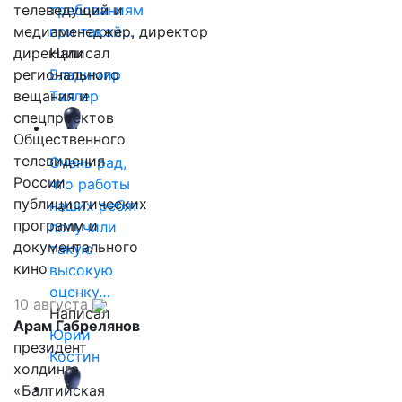
телеведущий и
требованиям
медиаменеджер, директор
при такой…
дирекции
Написал
регионального
Владимир
вещания и
Таллер
спецпроектов
Общественного
телевидения
Очень рад,
России
что работы
публицистических
наших ребят
программ и
получили
документального
такую
кино
высокую
оценку…
10 августа
Написал
Арам Габрелянов
Юрий
президент
Костин
холдинга
«Балтийская