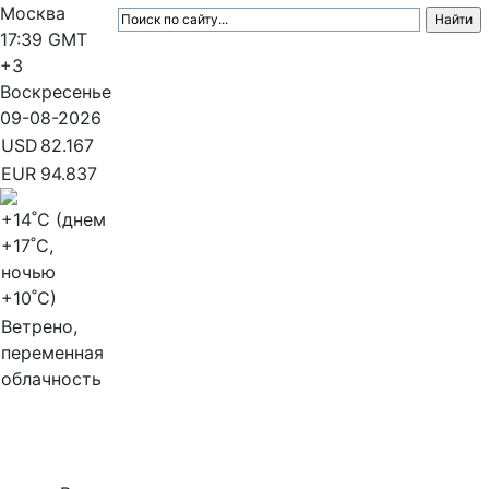
Москва
17:39
GMT
+3
Воскресенье
09-08-2026
USD
82.167
EUR
94.837
+14
˚C (днем
+17
˚C,
ночью
+10
˚C)
Ветрено,
переменная
облачность
МедиаПрофи