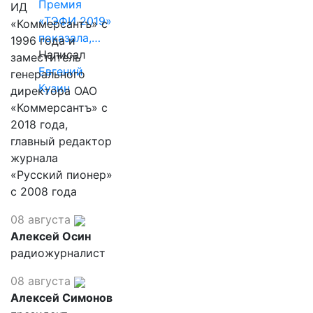
Премия
ИД
«ТЭФИ 2019»
«Коммерсантъ» с
показала,…
1996 года и
Написал
заместитель
Евгений
генерального
Кузин
директора ОАО
«Коммерсантъ» с
2018 года,
главный редактор
журнала
«Русский пионер»
с 2008 года
08 августа
Алексей Осин
радиожурналист
08 августа
Алексей Симонов