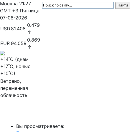
Москва
21:27
GMT +3
Пятница
07-08-2026
0.479
USD
81.408
↑
0.869
EUR
94.059
↑
+14
˚C (днем
+17
˚C, ночью
+10
˚C)
Ветрено,
переменная
облачность
МедиаПрофи
Вы просматриваете: