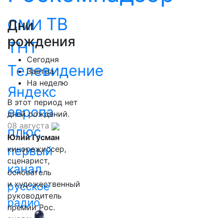
ТВ
СМИ
Дни
рождения
ТНТ
Сегодня
Телевидение
Завтра
На неделю
Яндекс
В этот период нет
европа
дней рождений.
08 августа
плюс
Юлий Гусман
первый
кинорежиссер,
сценарист,
канал
основатель
и художественный
русское
руководитель
радио
премии Рос.