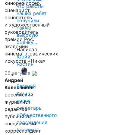
кинорежиссер,
что работы
сценарист,
наших ребят
основатель
получили
и художественный
такую
руководитель
высокую
премии Рос.
оценку…
академии
Написал
кинематографических
Юрий
искусств «Ника»
Костин
08 августа
Андрей
Евгений
Колесников
Кузин,
российский
пресс-
журналист,
секретарь
редактор,
«Общественного
публицист,
телевидения
специальный
России»:
корреспондент