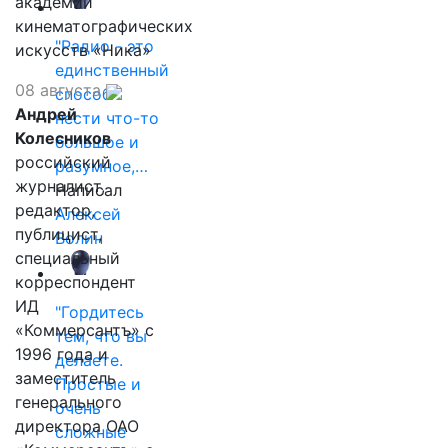
академии
кинематографических
"Радио - это
искусств «Ника»
единственный
08 августа
способ
Андрей
нести что-то
Колесников
большое и
российский
разумное,…
журналист,
Написал
редактор,
Алексей
публицист,
Волин
специальный
корреспондент
ИД
"Гордитесь
«Коммерсантъ» с
тем, что вы
1996 года и
делаете.
заместитель
Простые и
генерального
очень
директора ОАО
сложные