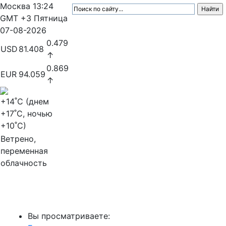
Москва
13:24
GMT +3
Пятница
07-08-2026
0.479
USD
81.408
↑
0.869
EUR
94.059
↑
+14
˚C (днем
+17
˚C, ночью
+10
˚C)
Ветрено,
переменная
облачность
МедиаПрофи
Вы просматриваете: