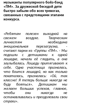
музыканты популярного бойз-бэнд
«ПМ». За дружеской беседой дети
быстро забыли обо всех тревогах,
связанных с предстоящими этапами
конкурса.
«
Ребятам полезен выходной на
свежем воздухе. Творческим
личностям необходима
эмоциональная перезагрузка,
-
считают парни из «Группы «ПМ». -
Мы
подошли с детишками к одной
лошадке, начали её гладить, а она
заулыбалась. Лошади притягивают к
себе. Одна участница призналась,
что боится лошадей, но как только
покаталась, призналась: «Ой, так
классно! Я теперь больше никогда не
буду бояться
».
Детишкам мы
желаем больших успехов, главное,
чтобы они никогда не
останавливались и преодолевали свои
страхи
».