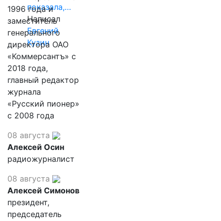
показала,…
1996 года и
Написал
заместитель
Евгений
генерального
Кузин
директора ОАО
«Коммерсантъ» с
2018 года,
главный редактор
журнала
«Русский пионер»
с 2008 года
08 августа
Алексей Осин
радиожурналист
08 августа
Алексей Симонов
президент,
председатель