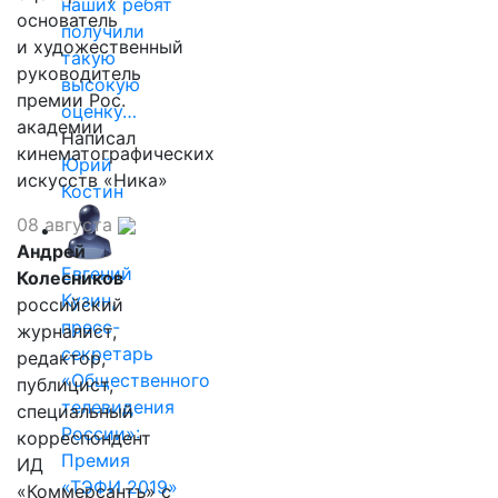
наших ребят
основатель
получили
и художественный
такую
руководитель
высокую
премии Рос.
оценку…
академии
Написал
кинематографических
Юрий
искусств «Ника»
Костин
08 августа
Андрей
Евгений
Колесников
Кузин,
российский
пресс-
журналист,
секретарь
редактор,
«Общественного
публицист,
телевидения
специальный
России»:
корреспондент
Премия
ИД
«ТЭФИ 2019»
«Коммерсантъ» с