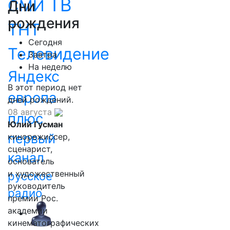
ТВ
СМИ
Дни
рождения
ТНТ
Сегодня
Телевидение
Завтра
На неделю
Яндекс
В этот период нет
европа
дней рождений.
08 августа
плюс
Юлий Гусман
первый
кинорежиссер,
сценарист,
канал
основатель
и художественный
русское
руководитель
радио
премии Рос.
академии
кинематографических