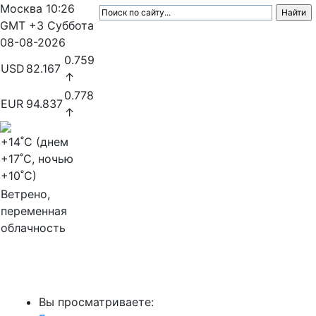
Москва
10:26
GMT +3
Суббота
08-08-2026
0.759
USD
82.167
↑
0.778
EUR
94.837
↑
+14
˚C (днем
+17
˚C, ночью
+10
˚C)
Ветрено,
переменная
облачность
МедиаПрофи
Вы просматриваете: