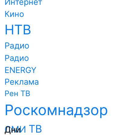
Интернет
Кино
НТВ
Радио
Радио
ENERGY
Реклама
Рен ТВ
Роскомнадзор
ТВ
СМИ
Дни