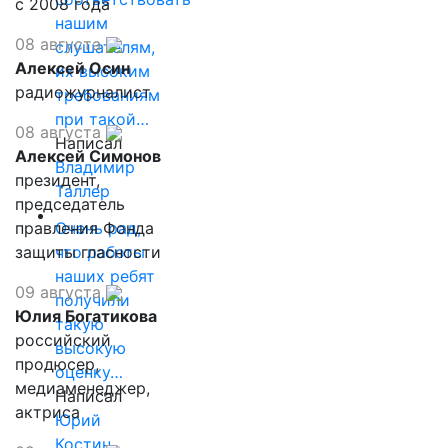
с 2008 года
нашим
08 августа
слушателям,
Алексей Осин
их высоким
радиожурналист
требованиям
при такой…
08 августа
Написал
Алексей Симонов
Владимир
президент,
Таллер
председатель
правления Фонда
Очень рад,
защиты гласности
что работы
наших ребят
09 августа
получили
Юлия Богатикова
такую
российский
высокую
продюсер,
оценку…
медиаменеджер,
Написал
актриса
Юрий
Костин