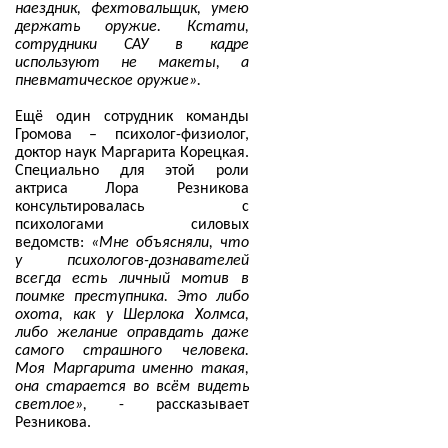
наездник, фехтовальщик, умею
держать оружие. Кстати,
сотрудники САУ в кадре
используют не макеты, а
пневматическое оружие».
Ещё один сотрудник команды
Громова – психолог-физиолог,
доктор наук Маргарита Корецкая.
Специально для этой роли
актриса Лора Резникова
консультировалась с
психологами силовых
ведомств:
«Мне объясняли, что
у психологов-дознавателей
всегда есть личный мотив в
поимке преступника. Это либо
охота, как у Шерлока Холмса,
либо желание оправдать даже
самого страшного человека.
Моя Маргарита именно такая,
она старается во всём видеть
светлое»,
- рассказывает
Резникова.