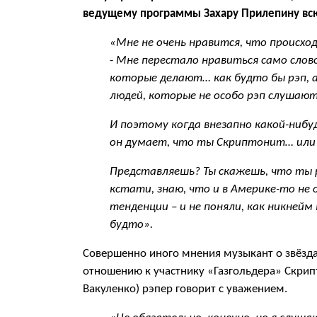
ведущему программы Захару Прилепину всю
«Мне не очень нравится, что происхо
-
Мне перестало нравиться само слово
которые делают… как будто бы рэп, а
людей, которые не особо рэп слушают
И поэтому когда внезапно какой-нибуд
он думает, что ты Скриптонит… ил
Представляешь? Ты скажешь, что ты р
кстати, знаю, что и в Америке-то не
тенденции – и не поняли, как никней
будто».
Совершенно иного мнения музыкант о звёзда
отношению к участнику «Газгольдера» Скрипт
Вакуленко) рэпер говорит с уважением.