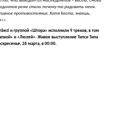
аю то, что выходит из мастодонтов – Баста, Смоки
тодонтов реже стали почему-то радовать меня.
тивное противостояние. Хотя Баста, знаешь,
л»».
mbezi
и группой «Штора» исполнили 9 треков, в том
апкой» и «Люлей». Живое выступление Типси Типа
скресенье, 26 марта, в 00:00.