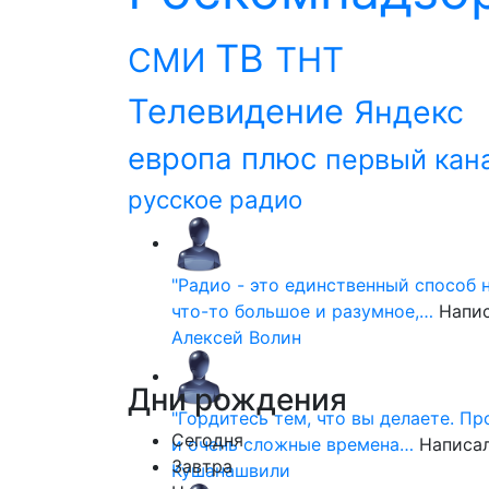
ТВ
ТНТ
СМИ
Телевидение
Яндекс
европа плюс
первый кан
русское радио
"Радио - это единственный способ 
что-то большое и разумное,…
Напи
Алексей Волин
Дни
рождения
"Гордитесь тем, что вы делаете. П
Сегодня
и очень сложные времена…
Написа
Завтра
Кушанашвили