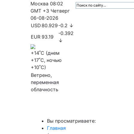
Москва
08:02
GMT +3
Четверг
06-08-2026
USD
80.929
-0.2 ↓
-0.392
EUR
93.19
↓
+14
˚C (днем
+17
˚C, ночью
+10
˚C)
Ветрено,
переменная
облачность
МедиаПрофи
Главное
Медиарыно
Вы просматриваете:
Главная