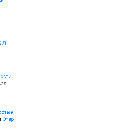
ал
нести
сал
ростые
л
Отар