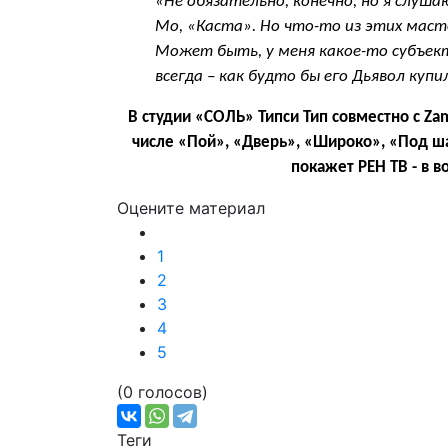
«Не обязательно, конечно, но я слуш
Мо, «Каста». Но что-то из этих мас
Может быть, у меня какое-то субъек
всегда – как будто бы его Дьявол купи
В студии «СОЛЬ» Типси Тип совместно с
Za
числе «Пой», «Дверь», «Широко», «Под ш
покажет РЕН ТВ - в во
Оцените материал
1
2
3
4
5
(0 голосов)
Теги