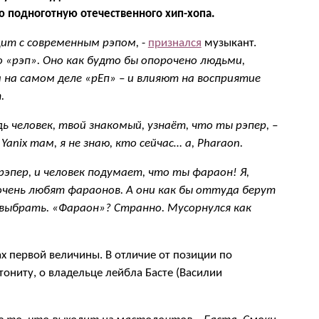
 подноготную отечественного хип-хопа.
дит с современным рэпом,
-
признался
музыкант.
 «рэп». Оно как будто бы опорочено людьми,
 на самом деле «рЕп» – и влияют на восприятие
.
ь человек, твой знакомый, узнаёт, что ты рэпер, –
и
Yanix
там, я не знаю, кто сейчас… а,
Pharaon
.
эпер, и человек подумает, что ты фараон! Я,
 очень любят фараонов. А они как бы оттуда берут
м выбрать. «Фараон»? Странно. Мусорнулся как
х первой величины. В отличие от позиции по
ониту, о владельце лейбла Басте (Василии