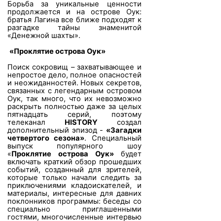
Борьба за уникальные ценности
продолжается и на острове Оук:
братья Лагина все ближе подходят к
разгадке тайны знаменитой
«Денежной шахты».
«Проклятие острова Оук»
Поиск сокровищ – захватывающее и
непростое дело, полное опасностей
и неожиданностей. Новых секретов,
связанных с легендарным островом
Оук, так много, что их невозможно
раскрыть полностью даже за целых
пятнадцать серий, поэтому
телеканал
HISTORY
создал
дополнительный эпизод -
«Загадки
четвертого сезона»
. Специальный
выпуск популярного шоу
«
Проклятие острова Оук»
будет
включать краткий обзор прошедших
событий, созданный для зрителей,
которые только начали следить за
приключениями кладоискателей, и
материалы, интересные для давних
поклонников программы: беседы со
специально приглашенными
гостями, многочисленные интервью