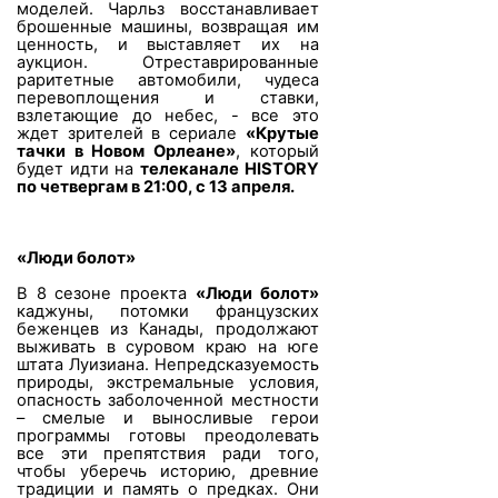
моделей. Чарльз восстанавливает
брошенные машины, возвращая им
ценность, и выставляет их на
аукцион. Отреставрированные
раритетные автомобили, чудеса
перевоплощения и ставки,
взлетающие до небес, - все это
ждет зрителей в сериале
«Крутые
тачки в Новом Орлеане»
, который
будет идти на
телеканале
HISTORY
по четвергам в 21:00, с 13 апреля.
«Люди болот»
В 8 сезоне проекта
«Люди болот»
каджуны, потомки французских
беженцев из Канады, продолжают
выживать в суровом краю на юге
штата Луизиана. Непредсказуемость
природы, экстремальные условия,
опасность заболоченной местности
– смелые и выносливые герои
программы готовы преодолевать
все эти препятствия ради того,
чтобы уберечь историю, древние
традиции и память о предках. Они