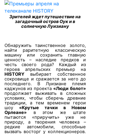
Зрителей ждет путешествие на
загадочный остров Оук и в
солнечную Луизиану
Обнаружить таинственное золото,
найти раритетную классическую
машину или сохранить главную
ценность – наследие предков и
честь своего рода? Каждый из
героев апрельских премьер на
HISTORY
выбирает собственное
сокровище и сражается за него до
последнего. В Луизиане племя
каджунов из проекта
«Люди болот»
продолжает выживать в сложных
условиях, чтобы сберечь древние
традиции, а тем временем герои
шоу
«Крутые тачки в Новом
Орлеане»
в этом же штате
пытаются «приручить» уже не
природу, а творения человека –
редкие автомобили, способные
вызвать восторг у коллекционеров.