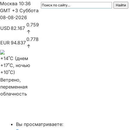
Москва
10:36
GMT +3
Суббота
08-08-2026
0.759
USD
82.167
↑
0.778
EUR
94.837
↑
+14
˚C (днем
+17
˚C, ночью
+10
˚C)
Ветрено,
переменная
облачность
МедиаПрофи
Вы просматриваете: