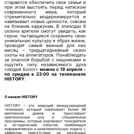
стараются обеспечить свои семьи и
при этом выстоять перед натиском
современного мира, который
стремительно модернизируется и
навязывает новые ценности, совсем
не близкие каджунам. В эпизодах 8
сезона зрители смогут увидеть, как
герои, пытающиеся сохранить свою
уникальную культуру и образ жизни,
проводят самый важный для них
месяц – тридцатидневный сезон
охоты на аллигаторов. Понаблюдать
за опасной борьбой с хищниками и
ощутить силу независимого духа
«людей болот»
можно с 19 апреля -
по средам в 23:00 на телеканале
HISTORY
.
О канале HISTORY
HISTORY – это ведущий международный
телеканал, который охватывает более 98
миллионов домов и транслирует
оригинальные шоу и специальные
программы, которые вовлекают телезрителя
в исторические события, комбинируя
информативную и развлекательную подачу с
эффектом присутствия на различных