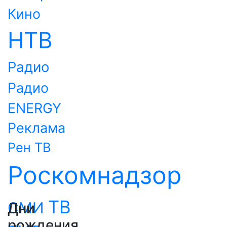
Кино
НТВ
Радио
Радио
ENERGY
Реклама
Рен ТВ
Роскомнадзор
ТВ
СМИ
Дни
рождения