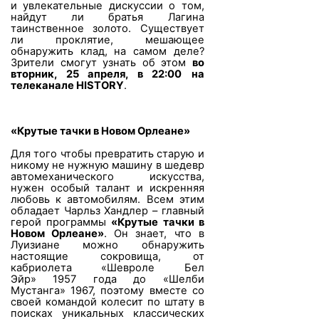
и увлекательные дискуссии о том,
найдут ли братья Лагина
таинственное золото. Существует
ли проклятие, мешающее
обнаружить клад, на самом деле?
Зрители смогут узнать об этом
во
вторник, 25 апреля, в 22:00
на
телеканале
HISTORY
.
«Крутые тачки в Новом Орлеане»
Для того чтобы превратить старую и
никому не нужную машину в шедевр
автомеханического искусства,
нужен особый талант и искренняя
любовь к автомобилям. Всем этим
обладает Чарльз Хандлер – главный
герой программы
«Крутые тачки в
Новом Орлеане»
. Он знает, что в
Луизиане можно обнаружить
настоящие сокровища, от
кабриолета «Шевроле Бел
Эйр» 1957 года до «Шелби
Мустанга» 1967, поэтому вместе со
своей командой колесит по штату в
поисках уникальных классических