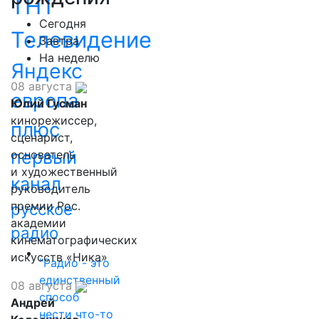
ТНТ
Сегодня
Телевидение
Завтра
На неделю
Яндекс
08 августа
европа
Юлий Гусман
кинорежиссер,
плюс
сценарист,
первый
основатель
и художественный
канал
руководитель
премии Рос.
русское
академии
радио
кинематографических
искусств «Ника»
"Радио - это
единственный
08 августа
способ
Андрей
нести что-то