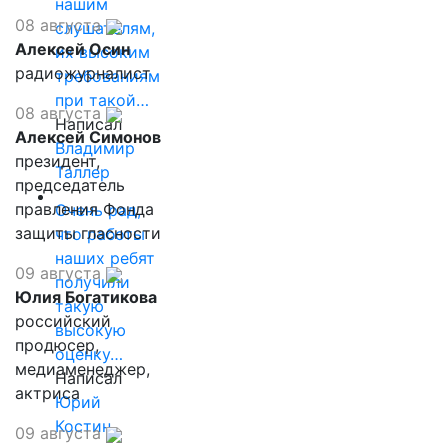
нашим
08 августа
слушателям,
Алексей Осин
их высоким
радиожурналист
требованиям
при такой…
08 августа
Написал
Алексей Симонов
Владимир
президент,
Таллер
председатель
правления Фонда
Очень рад,
защиты гласности
что работы
наших ребят
09 августа
получили
Юлия Богатикова
такую
российский
высокую
продюсер,
оценку…
медиаменеджер,
Написал
актриса
Юрий
Костин
09 августа