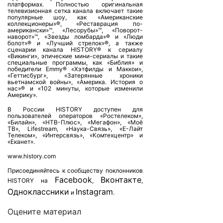
платформах. Полностью оригинальная
телевизионная сетка канала включает такие
популярные шоу, как «Американские
коллекционеры»®, «Реставрация по-
американски»™, «Лесорубы»™, «Поворот-
наворот»™, «Звезды ломбарда»® и «Люди
болот»® и «Лучший стрелок»®, а также
сценарии канала HISTORY® к сериалу
«Викинги», эпические мини-сериалы и такие
специальные программы, как «Библия» и
победители Emmy® «Хэтфилды и Маккои»,
«Геттисбург», «Затерянные хроники
вьетнамской войны», «Америка. История о
нас»® и «102 минуты, которые изменили
Америку».
В России HISTORY доступен для
пользователей операторов «Ростелеком»,
«Билайн», «НТВ-Плюс», «Мегафон», «Моё
ТВ», Lifestream, «Наука-Связь», «Е-Лайт
Телеком», «Интерсвязь», «Комтехцентр» и
«Еканет».
www.history.com
Присоединяйтесь к сообществу поклонников
Facebook
Вконтакте
HISTORY на
,
,
Одноклассники
Instagram
и
.
Оцените материал