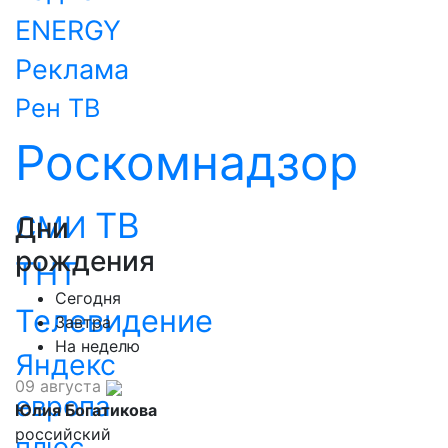
ENERGY
Реклама
Рен ТВ
Роскомнадзор
ТВ
СМИ
Дни
рождения
ТНТ
Сегодня
Телевидение
Завтра
На неделю
Яндекс
09 августа
европа
Юлия Богатикова
российский
плюс