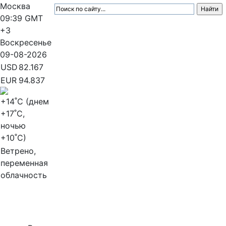
Москва
09:39
GMT
+3
Воскресенье
09-08-2026
USD
82.167
EUR
94.837
+14
˚C (днем
+17
˚C,
ночью
+10
˚C)
Ветрено,
переменная
облачность
МедиаПрофи