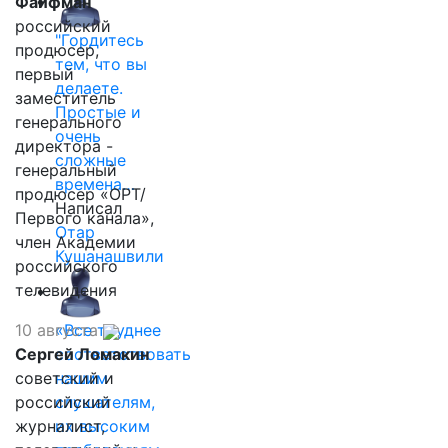
Файфман
российский
"Гордитесь
продюсер,
тем, что вы
первый
делаете.
заместитель
Простые и
генерального
очень
директора -
сложные
генеральный
времена…
продюсер «ОРТ/
Написал
Первого канала»,
Отар
член Академии
Кушанашвили
российского
телевидения
10 августа
«Все труднее
Сергей Ломакин
соответствовать
советский и
нашим
российский
слушателям,
журналист,
их высоким