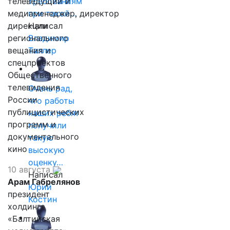
телеведущий и
требованиям
медиаменеджер, директор
при такой…
дирекции
Написал
регионального
Владимир
вещания и
Таллер
спецпроектов
Общественного
телевидения
Очень рад,
России
что работы
публицистических
наших ребят
программ и
получили
документального
такую
кино
высокую
оценку…
10 августа
Написал
Арам Габрелянов
Юрий
президент
Костин
холдинга
«Балтийская