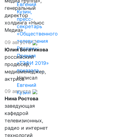
медиа группа»,
Евгений
генеральный
Кузин,
директор
пресс-
холдинга «Ньюс
секретарь
Медиа»
«Общественного
телевидения
09 августа
России»:
Юлия Богатикова
Премия
российский
«ТЭФИ 2019»
продюсер,
показала,…
медиаменеджер,
Написал
актриса
Евгений
09 августа
Кузин
Нина Ростова
заведующая
кафедрой
телевизионных,
радио и интернет
технологий