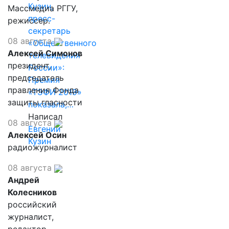
Кузин,
Массмедиа РГГУ,
пресс-
режиссер.
секретарь
08 августа
«Общественного
Алексей Симонов
телевидения
президент,
России»:
председатель
Премия
правления Фонда
«ТЭФИ 2019»
защиты гласности
показала,…
Написал
08 августа
Евгений
Алексей Осин
Кузин
радиожурналист
08 августа
Андрей
Колесников
российский
журналист,