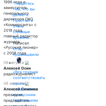
1996 года и
"Гордитесь
заместитель
тем, что вы
генерального
делаете.
директора ОАО
Простые и
«Коммерсантъ» с
очень
2018 года,
сложные
главный редактор
времена…
журнала
Написал
«Русский пионер»
Отар
с 2008 года
Кушанашвили
08 августа
Алексей Осин
«Все труднее
радиожурналист
соответствовать
08 августа
нашим
Алексей Симонов
слушателям,
президент,
их высоким
председатель
требованиям