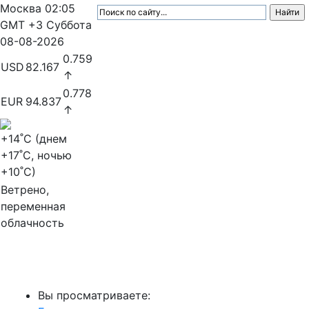
Москва
02:05
GMT +3
Суббота
08-08-2026
0.759
USD
82.167
↑
0.778
EUR
94.837
↑
+14
˚C (днем
+17
˚C, ночью
+10
˚C)
Ветрено,
переменная
облачность
МедиаПрофи
Вы просматриваете: