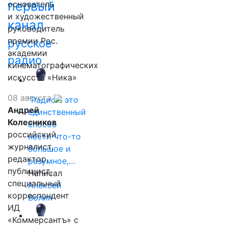
первый
основатель
и художественный
канал
руководитель
премии Рос.
русское
академии
радио
кинематографических
искусств «Ника»
08 августа
"Радио - это
Андрей
единственный
Колесников
способ
российский
нести что-то
журналист,
большое и
редактор,
разумное,…
публицист,
Написал
специальный
Алексей
корреспондент
Волин
ИД
«Коммерсантъ» с