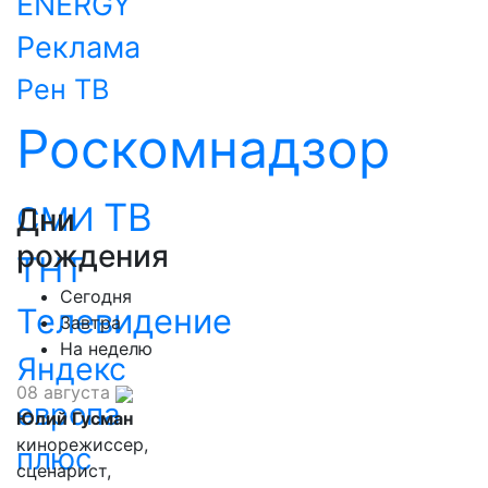
ENERGY
Реклама
Рен ТВ
Роскомнадзор
ТВ
СМИ
Дни
рождения
ТНТ
Сегодня
Телевидение
Завтра
На неделю
Яндекс
08 августа
европа
Юлий Гусман
кинорежиссер,
плюс
сценарист,