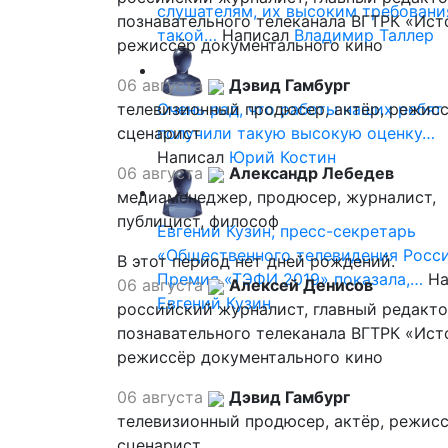
слушателям, их высоким требовани
познавательного телеканала ВГТРК «Ист
такой…
Написал
Владимир Таллер
режиссёр документального кино
06 августа
Дэвид Гамбург
телевизионный продюсер, актёр, режисс
Очень рад, что работы наших ребят
сценарист
получили такую высокую оценку…
Написал
Юрий Костин
06 августа
Александр Лебедев
медиаменеджер, продюсер, журналист,
публицист, философ
Евгений Кузин, пресс-секретарь
«Общественного телевидения Росси
В этот период нет дней рождений.
Премия «ТЭФИ 2019» показала,…
На
06 августа
Алексей Денисов
Евгений Кузин
российский журналист, главный редакт
познавательного телеканала ВГТРК «Ист
режиссёр документального кино
06 августа
Дэвид Гамбург
телевизионный продюсер, актёр, режисс
сценарист