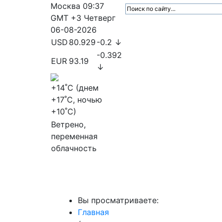
Москва
09:37
GMT +3
Четверг
06-08-2026
USD
80.929
-0.2 ↓
-0.392
EUR
93.19
↓
+14
˚C (днем
+17
˚C, ночью
+10
˚C)
Ветрено,
переменная
облачность
МедиаПрофи
Главное
Медиарыно
Вы просматриваете:
Главная