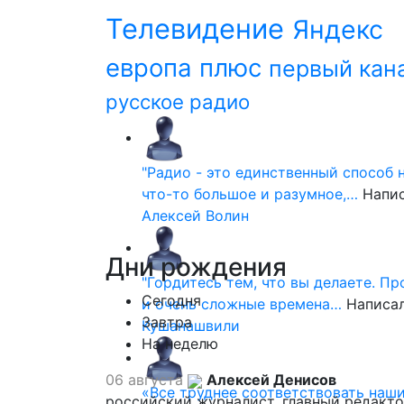
Телевидение
Яндекс
европа плюс
первый кан
русское радио
"Радио - это единственный способ 
что-то большое и разумное,…
Напи
Алексей Волин
Дни
рождения
"Гордитесь тем, что вы делаете. П
Сегодня
и очень сложные времена…
Написа
Завтра
Кушанашвили
На неделю
06 августа
Алексей Денисов
«Все труднее соответствовать наш
российский журналист, главный редакт