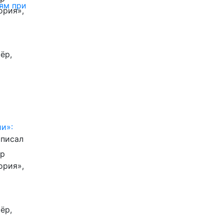
ям при
ория»,
ёр,
и»:
писал
ор
ория»,
ёр,