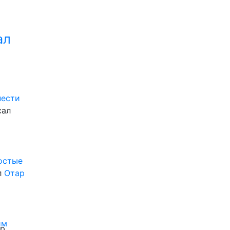
ал
нести
сал
ростые
л
Отар
им
ор