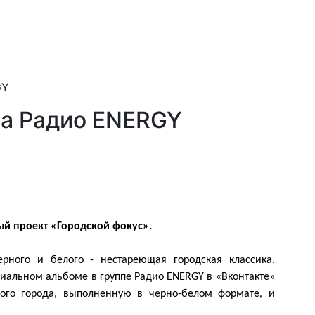
GY
на Радио ENERGY
ый проект «Городской фокус».
ерного и белого - нестареющая городская классика.
ециальном альбоме в группе Радио ENERGY в «Вконтакте»
го города, выполненную в черно-белом формате, и