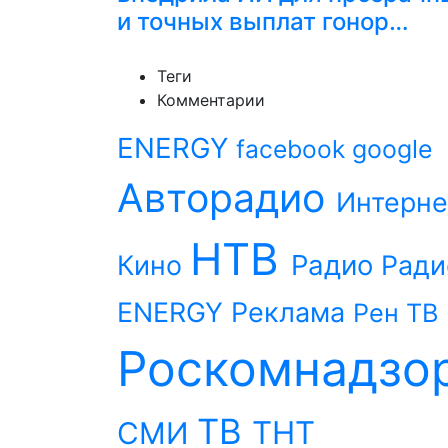
и точных выплат гонор…
Теги
Комментарии
ENERGY
facebook
google
Авторадио
Интерне
НТВ
Радио
Кино
Ради
ENERGY
Реклама
Рен ТВ
Роскомнадзо
ТВ
ТНТ
СМИ