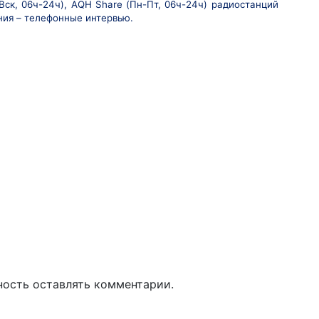
-Вск, 06ч-24ч), AQH Share (Пн-Пт, 06ч-24ч) радиостанций
ния – телефонные интервью.
ность оставлять комментарии.