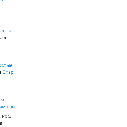
нести
сал
ростые
л
Отар
им
ям при
 Рос.
в