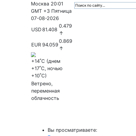
Москва
20:01
GMT +3
Пятница
07-08-2026
0.479
USD
81.408
↑
0.869
EUR
94.059
↑
+14
˚C (днем
+17
˚C, ночью
+10
˚C)
Ветрено,
переменная
облачность
МедиаПрофи
Главное
Медиарыно
Вы просматриваете: