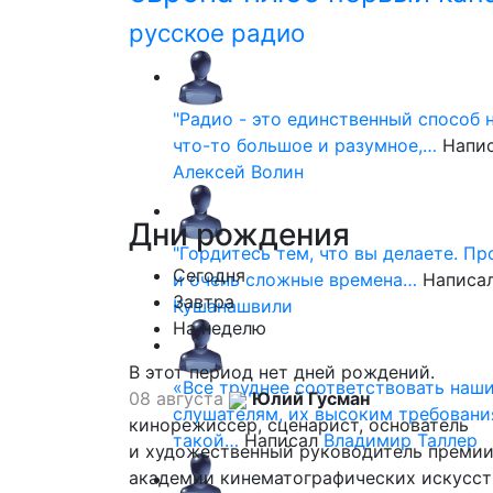
русское радио
"Радио - это единственный способ 
что-то большое и разумное,…
Напи
Алексей Волин
Дни
рождения
"Гордитесь тем, что вы делаете. П
Сегодня
и очень сложные времена…
Написа
Завтра
Кушанашвили
На неделю
В этот период нет дней рождений.
«Все труднее соответствовать наш
08 августа
Юлий Гусман
слушателям, их высоким требовани
кинорежиссер, сценарист, основатель
такой…
Написал
Владимир Таллер
и художественный руководитель премии
академии кинематографических искусст