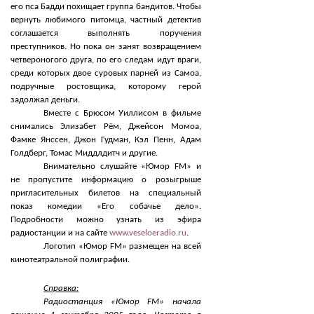
его пса Бадди похищает группа бандитов. Чтобы
вернуть любимого питомца, частный детектив
соглашается выполнять поручения
преступников. Но пока он занят возвращением
четвероногого друга, по его следам идут враги,
среди которых двое суровых парней из Самоа,
подручные ростовщика, которому герой
задолжал деньги.
Вместе с Брюсом Уиллисом в фильме
снимались Элизабет Рём, Джейсон Момоа,
Фамке Янссен, Джон Гудман, Кэл Пенн, Адам
Голдберг, Томас Миддлдитч и другие.
Внимательно слушайте «Юмор FM» и
не пропустите информацию о розыгрыше
пригласительных билетов на специальный
показ комедии «Его собачье дело».
Подробности можно узнать из эфира
радиостанции и на сайте
www.veseloeradio.ru
.
Логотип «Юмор FM» размещен на всей
кинотеатральной полиграфии.
Справка:
Радиостанция «Юмор FM» начала