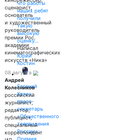
кинорежиссер,
что работы
сценарист,
наших ребят
основатель
получили
и художественный
такую
руководитель
высокую
премии Рос.
оценку…
академии
Написал
кинематографических
Юрий
искусств «Ника»
Костин
08 августа
Андрей
Евгений
Колесников
Кузин,
российский
пресс-
журналист,
секретарь
редактор,
«Общественного
публицист,
телевидения
специальный
России»:
корреспондент
Премия