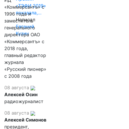
ИД
«ТЭФИ 2019»
«Коммерсантъ» с
показала,…
1996 года и
Написал
заместитель
Евгений
генерального
Кузин
директора ОАО
«Коммерсантъ» с
2018 года,
главный редактор
журнала
«Русский пионер»
с 2008 года
08 августа
Алексей Осин
радиожурналист
08 августа
Алексей Симонов
президент,