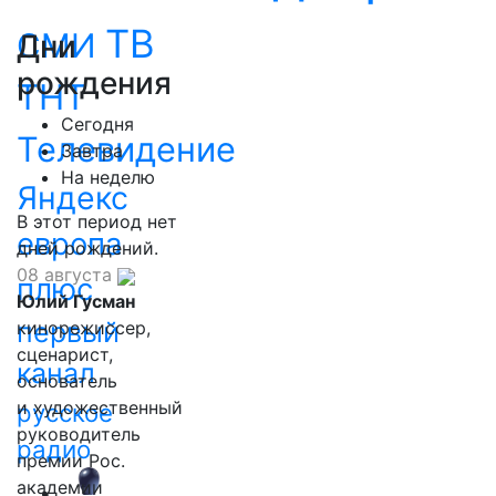
ТВ
СМИ
Дни
рождения
ТНТ
Сегодня
Телевидение
Завтра
На неделю
Яндекс
В этот период нет
европа
дней рождений.
08 августа
плюс
Юлий Гусман
первый
кинорежиссер,
сценарист,
канал
основатель
и художественный
русское
руководитель
радио
премии Рос.
академии