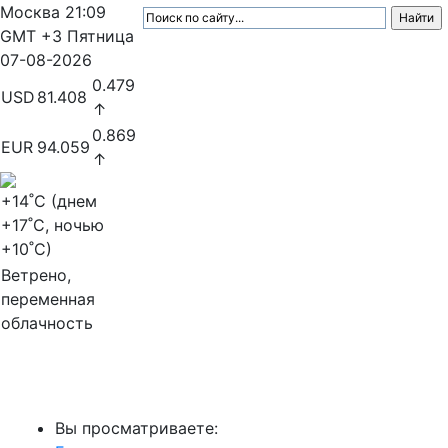
Москва
21:09
GMT +3
Пятница
07-08-2026
0.479
USD
81.408
↑
0.869
EUR
94.059
↑
+14
˚C (днем
+17
˚C, ночью
+10
˚C)
Ветрено,
переменная
облачность
МедиаПрофи
Вы просматриваете: