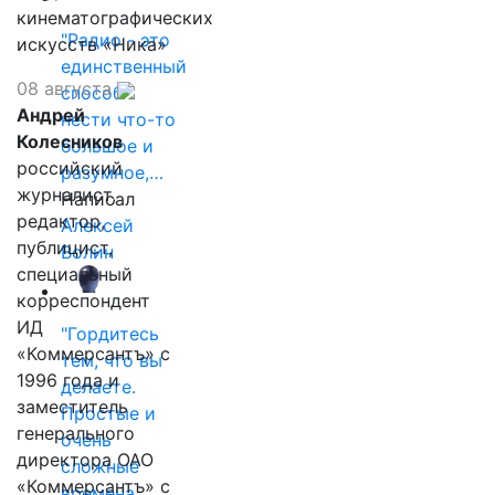
кинематографических
"Радио - это
искусств «Ника»
единственный
08 августа
способ
Андрей
нести что-то
Колесников
большое и
российский
разумное,…
журналист,
Написал
редактор,
Алексей
публицист,
Волин
специальный
корреспондент
ИД
"Гордитесь
«Коммерсантъ» с
тем, что вы
1996 года и
делаете.
заместитель
Простые и
генерального
очень
директора ОАО
сложные
«Коммерсантъ» с
времена…