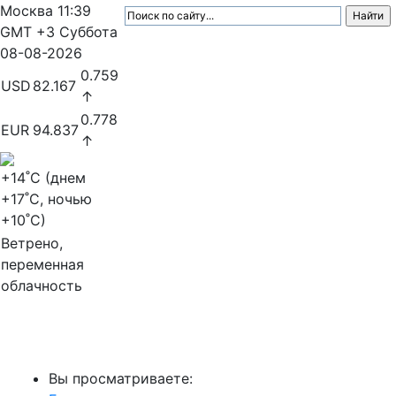
Москва
11:39
GMT +3
Суббота
08-08-2026
0.759
USD
82.167
↑
0.778
EUR
94.837
↑
+14
˚C (днем
+17
˚C, ночью
+10
˚C)
Ветрено,
переменная
облачность
МедиаПрофи
Вы просматриваете: