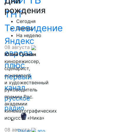
СМИ
Дни
рождения
ТНТ
Сегодня
Телевидение
Завтра
На неделю
Яндекс
08 августа
европа
Юлий Гусман
кинорежиссер,
плюс
сценарист,
первый
основатель
и художественный
канал
руководитель
премии Рос.
русское
академии
радио
кинематографических
искусств «Ника»
08 августа
"Радио - это