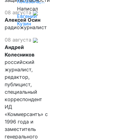
защиты гласности
показала,…
Написал
08 августа
Евгений
Алексей Осин
Кузин
радиожурналист
08 августа
Андрей
Колесников
российский
журналист,
редактор,
публицист,
специальный
корреспондент
ИД
«Коммерсантъ» с
1996 года и
заместитель
генерального