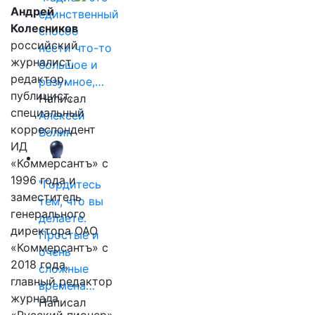
Андрей
единственный
Колесников
способ
российский
нести что-то
журналист,
большое и
редактор,
разумное,…
публицист,
Написал
специальный
Алексей
корреспондент
Волин
ИД
«Коммерсантъ» с
1996 года и
"Гордитесь
заместитель
тем, что вы
генерального
делаете.
директора ОАО
Простые и
«Коммерсантъ» с
очень
2018 года,
сложные
главный редактор
времена…
журнала
Написал