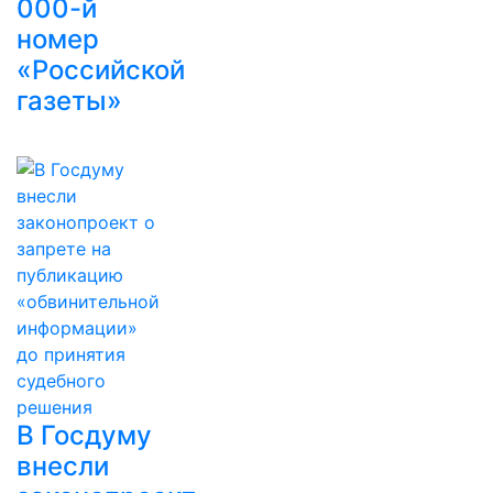
000-й
номер
«Российской
газеты»
В Госдуму
внесли