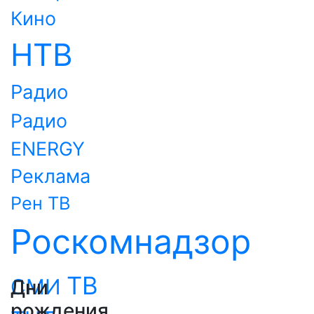
Кино
НТВ
Радио
Радио
ENERGY
Реклама
Рен ТВ
Роскомнадзор
ТВ
СМИ
Дни
рождения