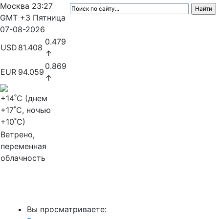
Москва
23:27
GMT +3
Пятница
07-08-2026
0.479
USD
81.408
↑
0.869
EUR
94.059
↑
+14
˚C (днем
+17
˚C, ночью
+10
˚C)
Ветрено,
переменная
облачность
МедиаПрофи
Вы просматриваете: