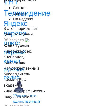
ТНТ
Сегодня
Телевидение
Завтра
На неделю
Яндекс
В этот период нет
европа
дней рождений.
08 августа
плюс
Юлий Гусман
первый
кинорежиссер,
сценарист,
канал
основатель
и художественный
русское
руководитель
радио
премии Рос.
академии
кинематографических
"Радио - это
искусств «Ника»
единственный