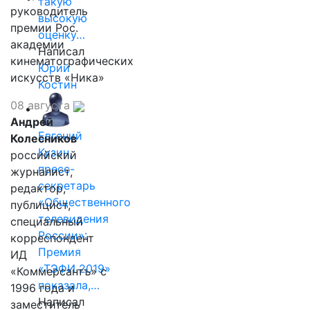
такую
руководитель
высокую
премии Рос.
оценку…
академии
Написал
кинематографических
Юрий
искусств «Ника»
Костин
08 августа
Андрей
Евгений
Колесников
Кузин,
российский
пресс-
журналист,
секретарь
редактор,
«Общественного
публицист,
телевидения
специальный
России»:
корреспондент
Премия
ИД
«ТЭФИ 2019»
«Коммерсантъ» с
показала,…
1996 года и
Написал
заместитель