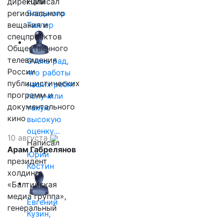
дирекции
Написал
регионального
Владимир
вещания и
Таллер
спецпроектов
Общественного
телевидения
Очень рад,
России
что работы
публицистических
наших ребят
программ и
получили
документального
такую
кино
высокую
оценку…
10 августа
Написал
Арам Габрелянов
Юрий
президент
Костин
холдинга
«Балтийская
медиа группа»,
Евгений
генеральный
Кузин,