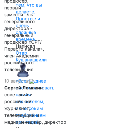
продюсер,
тем, что вы
первый
делаете.
заместитель
Простые и
генерального
очень
директора -
сложные
генеральный
времена…
продюсер «ОРТ/
Написал
Первого канала»,
Отар
член Академии
Кушанашвили
российского
телевидения
10 августа
«Все труднее
Сергей Ломакин
соответствовать
советский и
нашим
российский
слушателям,
журналист,
их высоким
телеведущий и
требованиям
медиаменеджер, директор
при такой…