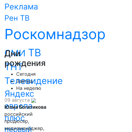
Реклама
Рен ТВ
Роскомнадзор
ТВ
СМИ
Дни
рождения
ТНТ
Сегодня
Телевидение
Завтра
На неделю
Яндекс
09 августа
европа
Юлия Богатикова
российский
плюс
продюсер,
первый
медиаменеджер,