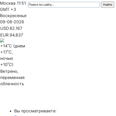
Москва
11:51
GMT +3
Воскресенье
09-08-2026
USD
82.167
EUR
94.837
+14
˚C (днем
+17
˚C,
ночью
+10
˚C)
Ветрено,
переменная
облачность
МедиаПрофи
Вы просматриваете: