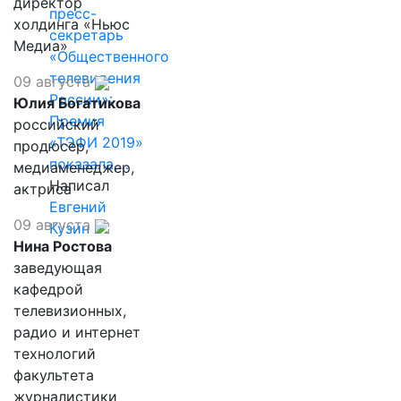
директор
пресс-
холдинга «Ньюс
секретарь
Медиа»
«Общественного
телевидения
09 августа
России»:
Юлия Богатикова
Премия
российский
«ТЭФИ 2019»
продюсер,
показала,…
медиаменеджер,
Написал
актриса
Евгений
09 августа
Кузин
Нина Ростова
заведующая
кафедрой
телевизионных,
радио и интернет
технологий
факультета
журналистики