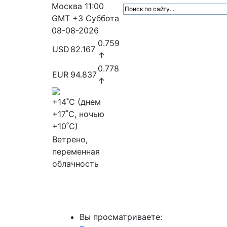
Москва
11:00
GMT +3
Суббота
08-08-2026
0.759
USD
82.167
↑
0.778
EUR
94.837
↑
+14
˚C (днем
+17
˚C, ночью
+10
˚C)
Ветрено,
переменная
облачность
МедиаПрофи
Главное
Медиарыно
Вы просматриваете: