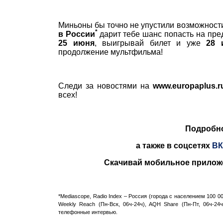
Миньоны бы точно не упустили возможност
*
в России
дарит тебе шанс попасть на пре
25 июня
, выигрывай билет и уже
28 
продолжение мультфильма!
Следи за новостями на
www.europaplus.r
всех!
Подробно
а также в соцсетях
ВК
Скачивай мобильное прило
*Mediascope, Radio Index – Россия (города с населением 100 00
Weekly Reach (Пн-Вск, 06ч-24ч), AQH Share (Пн-Пт, 06ч-2
телефонные интервью.