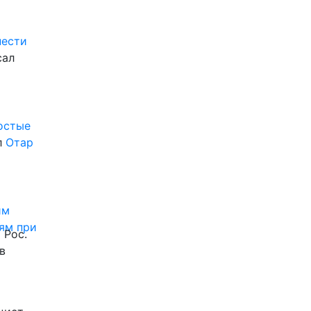
нести
сал
ростые
л
Отар
им
ям при
 Рос.
в