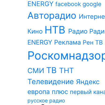
ENERGY
facebook
google
Авторадио
Интерне
НТВ
Радио
Кино
Ради
ENERGY
Реклама
Рен ТВ
Роскомнадзо
ТВ
ТНТ
СМИ
Телевидение
Яндекс
европа плюс
первый кан
русское радио