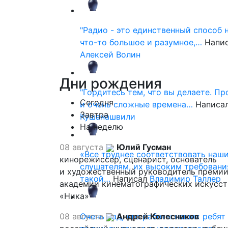
"Радио - это единственный способ 
что-то большое и разумное,…
Напи
Алексей Волин
Дни
рождения
"Гордитесь тем, что вы делаете. П
Сегодня
и очень сложные времена…
Написа
Завтра
Кушанашвили
На неделю
08 августа
Юлий Гусман
«Все труднее соответствовать наш
кинорежиссер, сценарист, основатель
слушателям, их высоким требовани
и художественный руководитель премии
такой…
Написал
Владимир Таллер
академии кинематографических искусст
«Ника»
08 августа
Очень рад, что работы наших ребят
Андрей Колесников