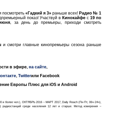
и посмотреть
«Гадкий я 3»
раньше всех!
Радио № 1
дпремьерный показ! Участвуй в
Кинокайфе
с
19 по
июня
, за день до премьеры, приходи смотреть
u
и смотри главные кинопремьеры сезона раньше
сти в эфире,
на сайте
,
онтакте
,
Twitter
или
Facebook
жение Европы Плюс для
iOS
и
Android
0 и более чел.), ОКТЯБРЬ 2016 – МАРТ 2017, Daily Reach (Пн-Пт, 06ч-24ч),
4ч) радиостанций среди населения 12 лет и старше. Метод измерения –