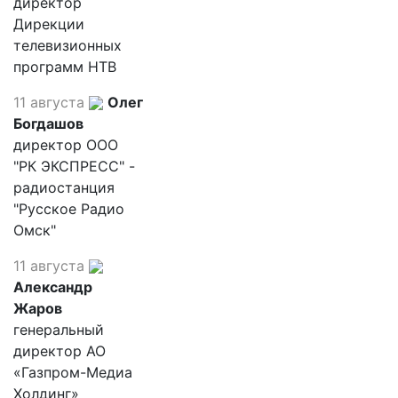
директор
Дирекции
телевизионных
программ НТВ
11 августа
Олег
Богдашов
директор ООО
"РК ЭКСПРЕСС" -
радиостанция
"Русское Радио
Омск"
11 августа
Александр
Жаров
генеральный
директор АО
«Газпром-Медиа
Холдинг»