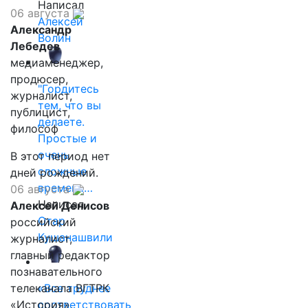
Написал
06 августа
Алексей
Александр
Волин
Лебедев
медиаменеджер,
продюсер,
"Гордитесь
журналист,
тем, что вы
публицист,
делаете.
философ
Простые и
очень
В этот период нет
сложные
дней рождений.
времена…
06 августа
Написал
Алексей Денисов
Отар
российский
Кушанашвили
журналист,
главный редактор
познавательного
телеканала ВГТРК
«Все труднее
«История»,
соответствовать