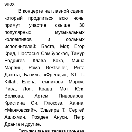
эпох.
В концерте на главной сцене,
который продлиться всю ночь,
примут участие свыше 30
популярных музыкальных
коллективов и сольных
исполнителей: Баста, Мот, Егор
Крид, Настасья Самбурская, Тимур
Родригез, Клава Кока, Миша
Марвин, Рома Bestseller, Рита
Дакота, Базиль, «Френды», ST, T-
Killah, Елена Темникова, Маркус
Рива, Лоя, Кравц, Мот, Юля
Волкова, Артем Пивоваров,
Кристина Си, Глюкоза, Ханна,
«Маяковский», Эльвира Т, Сергей
Ашихмин, Рожден Ануси, Пётр
Дранга и другие.
Эксклюзивная телевизионная