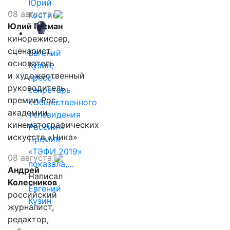
Юрий
08 августа
Костин
Юлий Гусман
кинорежиссер,
сценарист,
Евгений
основатель
Кузин,
и художественный
пресс-
руководитель
секретарь
премии Рос.
«Общественного
академии
телевидения
кинематографических
России»:
искусств «Ника»
Премия
«ТЭФИ 2019»
08 августа
показала,…
Андрей
Написал
Колесников
Евгений
российский
Кузин
журналист,
редактор,