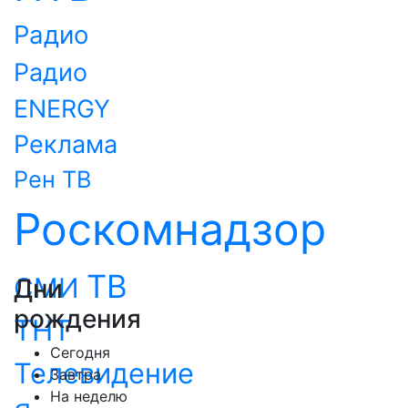
Радио
Радио
ENERGY
Реклама
Рен ТВ
Роскомнадзор
ТВ
СМИ
Дни
рождения
ТНТ
Сегодня
Телевидение
Завтра
На неделю