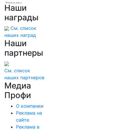
Новости
Наши
Сафонов пропустил два мяча и был
награды
заменён в матче с «Мальоркой». Российский
вратарь уступил место Шевалье в перерыве
См. список
наших наград
Наши
партнеры
См. список
наших партнеров
Медиа
Профи
О компании
Реклама на
сайте
Реклама в