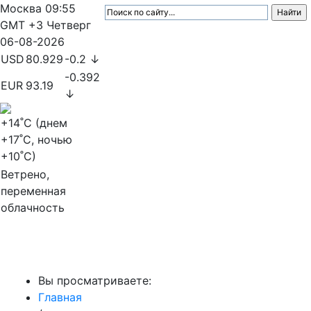
Москва
09:55
GMT +3
Четверг
06-08-2026
USD
80.929
-0.2 ↓
-0.392
EUR
93.19
↓
+14
˚C (днем
+17
˚C, ночью
+10
˚C)
Ветрено,
переменная
облачность
МедиаПрофи
Вы просматриваете:
Главная