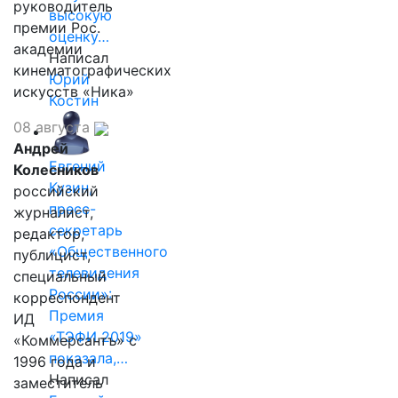
руководитель
высокую
премии Рос.
оценку…
академии
Написал
кинематографических
Юрий
искусств «Ника»
Костин
08 августа
Андрей
Евгений
Колесников
Кузин,
российский
пресс-
журналист,
секретарь
редактор,
«Общественного
публицист,
телевидения
специальный
России»:
корреспондент
Премия
ИД
«ТЭФИ 2019»
«Коммерсантъ» с
показала,…
1996 года и
Написал
заместитель