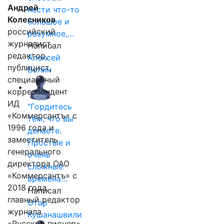
Андрей
нести что-то
Колесников
большое и
российский
разумное,…
журналист,
Написал
редактор,
Алексей
публицист,
Волин
специальный
корреспондент
ИД
"Гордитесь
«Коммерсантъ» с
тем, что вы
1996 года и
делаете.
заместитель
Простые и
генерального
очень
директора ОАО
сложные
«Коммерсантъ» с
времена…
2018 года,
Написал
главный редактор
Отар
журнала
Кушанашвили
«Русский пионер»