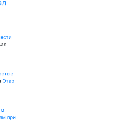
ал
нести
сал
ростые
л
Отар
им
ям при