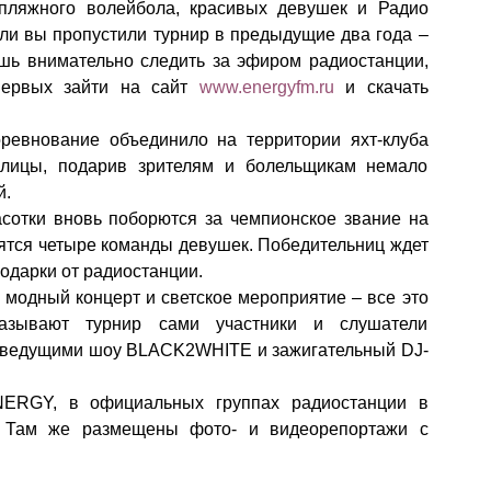
 пляжного волейбола, красивых девушек и Радио
сли вы пропустили турнир в предыдущие два года –
шь внимательно следить за эфиром радиостанции,
 первых зайти на сайт
www.energyfm.ru
и скачать
ревнование объединило на территории яхт-клуба
лицы, подарив зрителям и болельщикам немало
й.
асотки вновь поборются за чемпионское звание на
ятся четыре команды девушек. Победительниц ждет
одарки от радиостанции.
 модный концерт и светское мероприятие – все это
ывают турнир сами участники и слушатели
 с ведущими шоу BLACK2WHITE и зажигательный DJ-
ERGY, в официальных группах радиостанции в
 Там же размещены фото- и видеорепортажи с