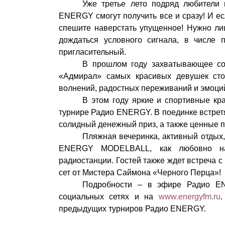
Уже третье лето подряд любители
ENERGY смогут получить все и сразу! И е
спешите наверстать упущенное!
Нужно ли
дождаться условного сигнала, в числе
пригласительный.
В прошлом году захватывающее со
«Адмирал» самых красивых девушек сто
волнений, радостных переживаний и эмоци
В этом году яркие и спортивные кр
турнире Радио ENERGY. В поединке встрет
солидный денежный приз, а также ценные п
Пляжная вечеринка, активный отдых,
ENERGY MODELBALL, как любовно наз
радиостанции. Гостей также ждет встреча
сет от Мистера Саймона «Черного Перца»!
Подробности – в эфире Радио EN
социальных сетях и на
www.energyfm.ru
.
предыдущих турниров Радио ENERGY.