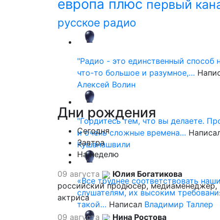
европа плюс
первый кан
русское радио
"Радио - это единственный способ 
что-то большое и разумное,…
Напи
Алексей Волин
Дни
рождения
"Гордитесь тем, что вы делаете. П
Сегодня
и очень сложные времена…
Написа
Завтра
Кушанашвили
На неделю
09 августа
Юлия Богатикова
«Все труднее соответствовать наш
российский продюсер, медиаменеджер,
слушателям, их высоким требовани
актриса
такой…
Написал
Владимир Таллер
09 августа
Нина Ростова