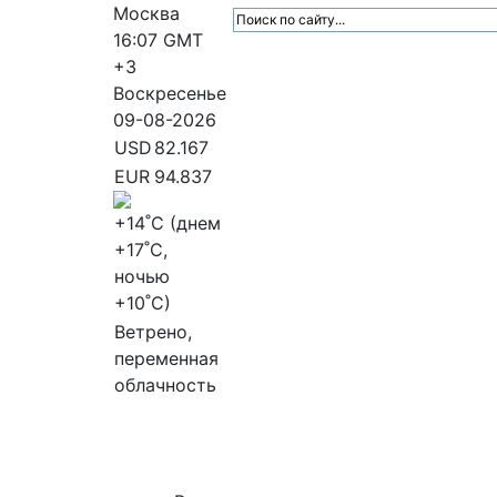
Москва
16:07
GMT
+3
Воскресенье
09-08-2026
USD
82.167
EUR
94.837
+14
˚C (днем
+17
˚C,
ночью
+10
˚C)
Ветрено,
переменная
облачность
МедиаПрофи
Главное
Медиарыно