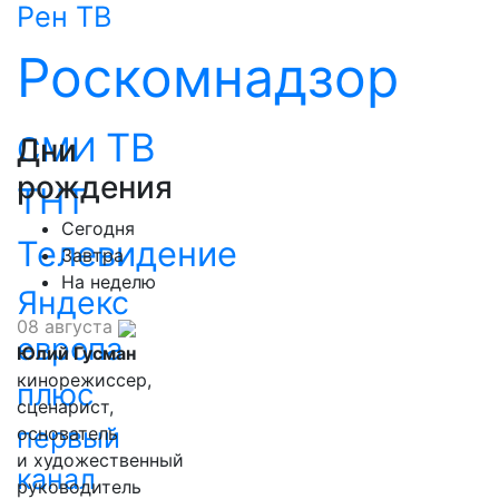
Рен ТВ
Роскомнадзор
ТВ
СМИ
Дни
рождения
ТНТ
Сегодня
Телевидение
Завтра
На неделю
Яндекс
08 августа
европа
Юлий Гусман
кинорежиссер,
плюс
сценарист,
первый
основатель
и художественный
канал
руководитель