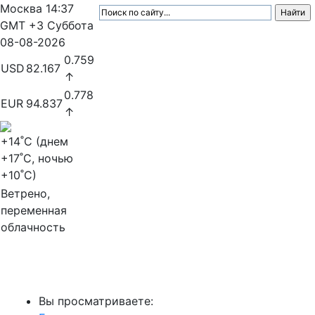
Москва
14:37
GMT +3
Суббота
08-08-2026
0.759
USD
82.167
↑
0.778
EUR
94.837
↑
+14
˚C (днем
+17
˚C, ночью
+10
˚C)
Ветрено,
переменная
облачность
МедиаПрофи
Вы просматриваете: