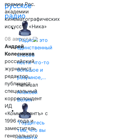
премии Рос.
русское
академии
радио
кинематографических
искусств «Ника»
08 августа
"Радио - это
Андрей
единственный
Колесников
способ
российский
нести что-то
журналист,
большое и
редактор,
разумное,…
публицист,
Написал
специальный
Алексей
корреспондент
Волин
ИД
«Коммерсантъ» с
1996 года и
"Гордитесь
заместитель
тем, что вы
генерального
делаете.