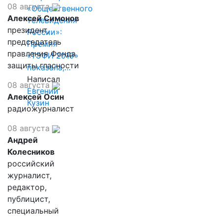
08 августа
«Общественного
Алексей Симонов
телевидения
президент,
России»:
председатель
Премия
правления Фонда
«ТЭФИ 2019»
защиты гласности
показала,…
Написал
08 августа
Евгений
Алексей Осин
Кузин
радиожурналист
08 августа
Андрей
Колесников
российский
журналист,
редактор,
публицист,
специальный