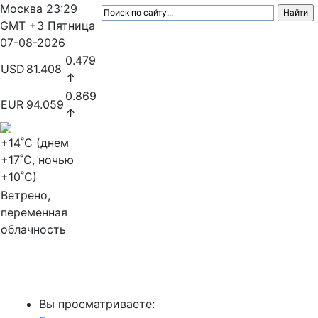
Москва
23:29
GMT +3
Пятница
07-08-2026
0.479
USD
81.408
↑
0.869
EUR
94.059
↑
+14
˚C (днем
+17
˚C, ночью
+10
˚C)
Ветрено,
переменная
облачность
МедиаПрофи
Вы просматриваете: