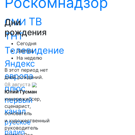
Роскомнадзор
ТВ
СМИ
Дни
рождения
ТНТ
Сегодня
Телевидение
Завтра
На неделю
Яндекс
В этот период нет
европа
дней рождений.
08 августа
плюс
Юлий Гусман
первый
кинорежиссер,
сценарист,
канал
основатель
и художественный
русское
руководитель
радио