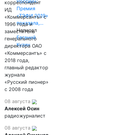
России»:
корреспондент
Премия
ИД
«ТЭФИ 2019»
«Коммерсантъ» с
показала,…
1996 года и
Написал
заместитель
Евгений
генерального
Кузин
директора ОАО
«Коммерсантъ» с
2018 года,
главный редактор
журнала
«Русский пионер»
с 2008 года
08 августа
Алексей Осин
радиожурналист
08 августа