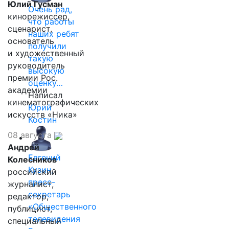
Юлий Гусман
Очень рад,
кинорежиссер,
что работы
сценарист,
наших ребят
основатель
получили
и художественный
такую
руководитель
высокую
премии Рос.
оценку…
академии
Написал
кинематографических
Юрий
искусств «Ника»
Костин
08 августа
Андрей
Евгений
Колесников
Кузин,
российский
пресс-
журналист,
секретарь
редактор,
«Общественного
публицист,
телевидения
специальный