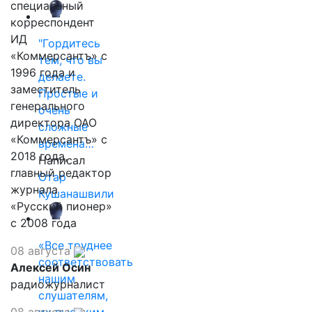
специальный
корреспондент
ИД
"Гордитесь
«Коммерсантъ» с
тем, что вы
1996 года и
делаете.
заместитель
Простые и
генерального
очень
директора ОАО
сложные
«Коммерсантъ» с
времена…
2018 года,
Написал
главный редактор
Отар
журнала
Кушанашвили
«Русский пионер»
с 2008 года
«Все труднее
08 августа
соответствовать
Алексей Осин
нашим
радиожурналист
слушателям,