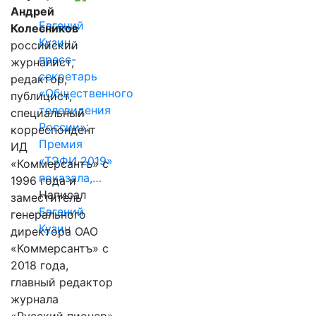
Андрей
Евгений
Колесников
Кузин,
российский
пресс-
журналист,
секретарь
редактор,
«Общественного
публицист,
телевидения
специальный
России»:
корреспондент
Премия
ИД
«ТЭФИ 2019»
«Коммерсантъ» с
показала,…
1996 года и
Написал
заместитель
Евгений
генерального
Кузин
директора ОАО
«Коммерсантъ» с
2018 года,
главный редактор
журнала