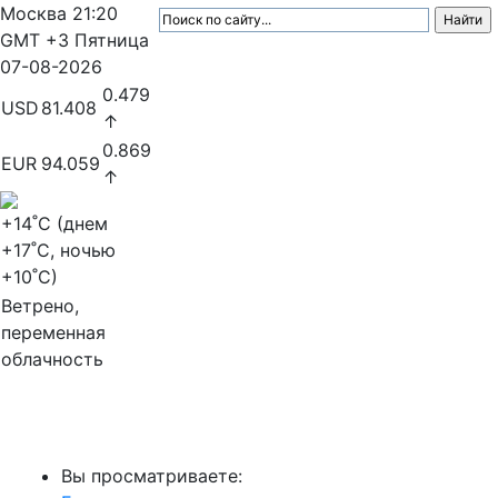
Москва
21:20
GMT +3
Пятница
07-08-2026
0.479
USD
81.408
↑
0.869
EUR
94.059
↑
+14
˚C (днем
+17
˚C, ночью
+10
˚C)
Ветрено,
переменная
облачность
МедиаПрофи
Вы просматриваете: