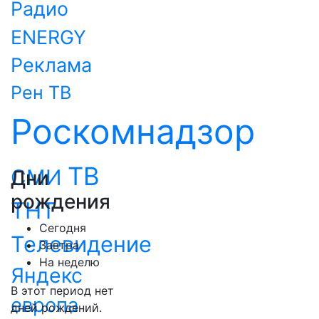
Радио
ENERGY
Реклама
Рен ТВ
Роскомнадзор
ТВ
СМИ
Дни
рождения
ТНТ
Сегодня
Телевидение
Завтра
На неделю
Яндекс
В этот период нет
европа
дней рождений.