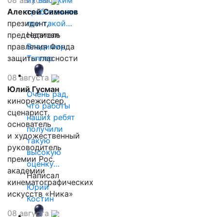
08 августа
их высоким
Алексей Симонов
требованиям
президент,
при такой…
председатель
Написал
правления Фонда
Владимир
защиты гласности
Таллер
08 августа
Юлий Гусман
Очень рад,
кинорежиссер,
что работы
сценарист,
наших ребят
основатель
получили
и художественный
такую
руководитель
высокую
премии Рос.
оценку…
академии
Написал
кинематографических
Юрий
искусств «Ника»
Костин
08 августа