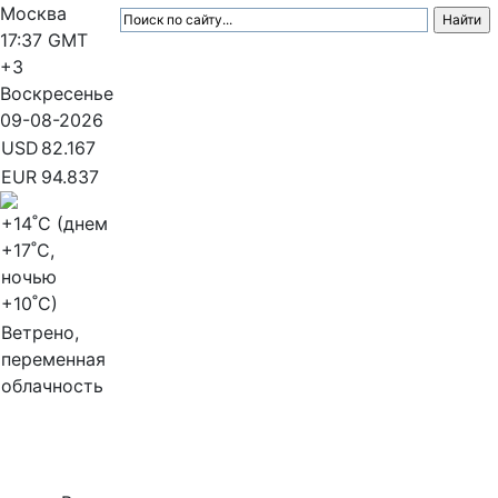
Москва
17:37
GMT
+3
Воскресенье
09-08-2026
USD
82.167
EUR
94.837
+14
˚C (днем
+17
˚C,
ночью
+10
˚C)
Ветрено,
переменная
облачность
МедиаПрофи