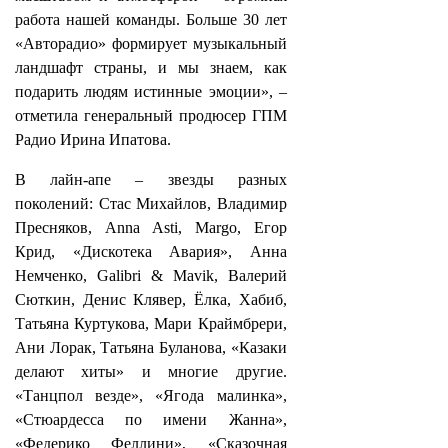
работа нашей команды. Больше 30 лет
«Авторадио» формирует музыкальный
ландшафт страны, и мы знаем, как
подарить людям истинные эмоции», –
отметила генеральный продюсер ГПМ
Радио Ирина Ипатова.
В лайн‑апе – звезды разных
поколений: Стас Михайлов, Владимир
Пресняков, Anna Asti, Margo, Егор
Крид, «Дискотека Авария», Анна
Немченко, Galibri & Mavik, Валерий
Сюткин, Денис Клявер, Ёлка, Хабиб,
Татьяна Куртукова, Мари Краймбрери,
Ани Лорак, Татьяна Буланова, «Казаки
делают хиты» и многие другие.
«Танцпол везде», «Ягода малинка»,
«Стюардесса по имени Жанна»,
«Федерико Феллини», «Сказочная