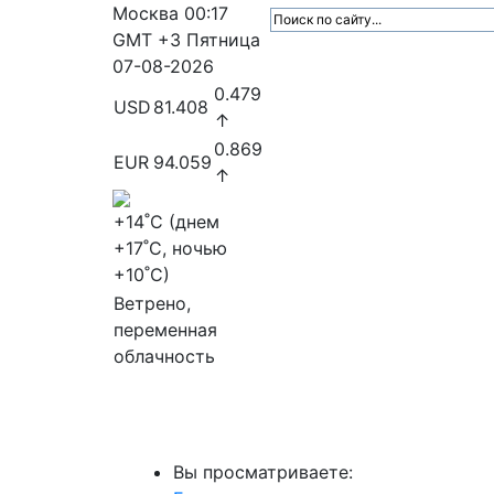
Москва
00:17
GMT +3
Пятница
07-08-2026
0.479
USD
81.408
↑
0.869
EUR
94.059
↑
+14
˚C (днем
+17
˚C, ночью
+10
˚C)
Ветрено,
переменная
облачность
МедиаПрофи
Главное
Медиарыно
Вы просматриваете: