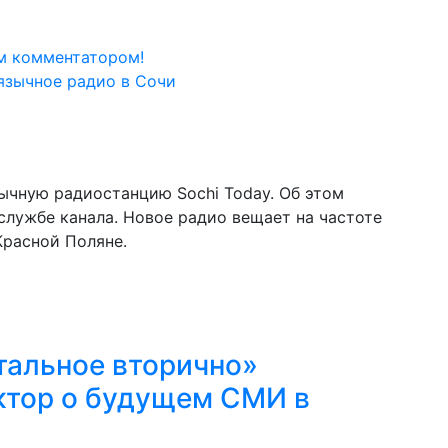
м комментатором!
зычную радиостанцию Sochi Today. Об этом
службе канала. Новое радио вещает на частоте
 Красной Поляне.
стальное вторично»
ктор о будущем СМИ в