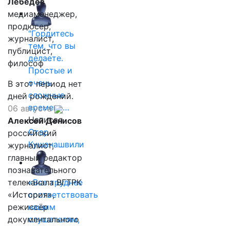
Лебедев
медиаменеджер,
продюсер,
"Гордитесь
журналист,
тем, что вы
публицист,
делаете.
философ
Простые и
очень
В этот период нет
сложные
дней рождений.
времена…
06 августа
Написал
Алексей Денисов
Отар
российский
Кушанашвили
журналист,
главный редактор
познавательного
телеканала ВГТРК
«Все труднее
«История»,
соответствовать
режиссёр
нашим
документального
слушателям,