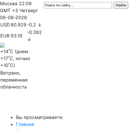
Москва
22:09
GMT +3
Четверг
06-08-2026
USD
80.929
-0.2 ↓
-0.392
EUR
93.19
↓
+14
˚C (днем
+17
˚C, ночью
+10
˚C)
Ветрено,
переменная
облачность
МедиаПрофи
Вы просматриваете:
Главная