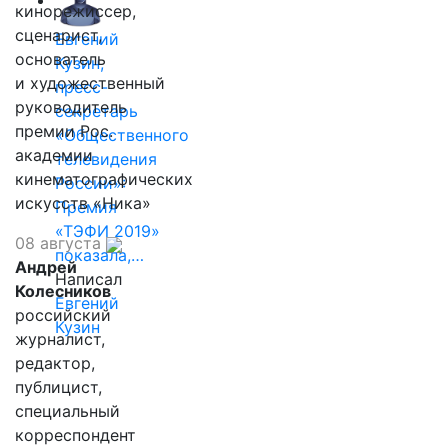
кинорежиссер,
сценарист,
Евгений
основатель
Кузин,
и художественный
пресс-
руководитель
секретарь
премии Рос.
«Общественного
академии
телевидения
кинематографических
России»:
искусств «Ника»
Премия
«ТЭФИ 2019»
08 августа
показала,…
Андрей
Написал
Колесников
Евгений
российский
Кузин
журналист,
редактор,
публицист,
специальный
корреспондент