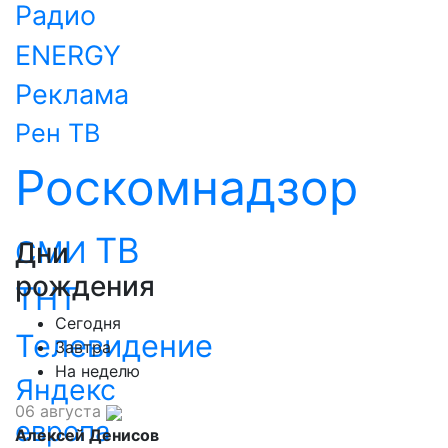
Радио
ENERGY
Реклама
Рен ТВ
Роскомнадзор
ТВ
СМИ
Дни
рождения
ТНТ
Сегодня
Телевидение
Завтра
На неделю
Яндекс
06 августа
европа
Алексей Денисов