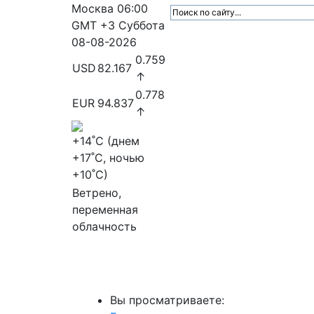
Москва
06:00
GMT +3
Суббота
08-08-2026
0.759
USD
82.167
↑
0.778
EUR
94.837
↑
+14
˚C (днем
+17
˚C, ночью
+10
˚C)
Ветрено,
переменная
облачность
МедиаПрофи
Главное
Медиарыно
Вы просматриваете: