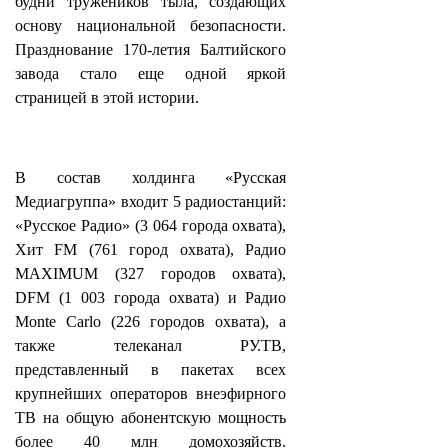
будни тружеников тыла, создающих
основу национальной безопасности.
Празднование 170-летия Балтийского
завода стало еще одной яркой
страницей в этой истории.
В состав холдинга «Русская
Медиагруппа» входит 5 радиостанций:
«Русское Радио» (3 064 города охвата),
Хит FM (761 город охвата), Радио
MAXIMUM (327 городов охвата),
DFM (1 003 города охвата) и Радио
Monte Carlo (226 городов охвата), а
также телеканал РУ.ТВ,
представленный в пакетах всех
крупнейших операторов внеэфирного
ТВ на общую абонентскую мощность
более 40 млн домохозяйств.