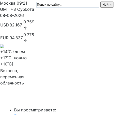
Москва
09:21
GMT +3
Суббота
08-08-2026
0.759
USD
82.167
↑
0.778
EUR
94.837
↑
+14
˚C (днем
+17
˚C, ночью
+10
˚C)
Ветрено,
переменная
облачность
МедиаПрофи
Вы просматриваете: