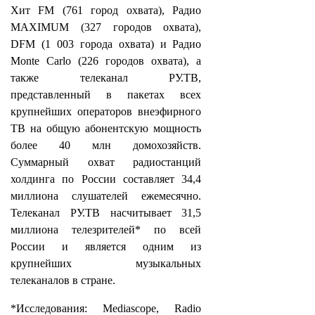
Хит FM (761 город охвата), Радио
MAXIMUM (327 городов охвата),
DFM (1 003 города охвата) и Радио
Monte Carlo (226 городов охвата), а
также телеканал РУ.ТВ,
представленный в пакетах всех
крупнейших операторов внеэфирного
ТВ на общую абонентскую мощность
более 40 млн домохозяйств.
Суммарный охват радиостанций
холдинга по России составляет 34,4
миллиона слушателей ежемесячно.
Телеканал РУ.ТВ насчитывает 31,5
миллиона телезрителей* по всей
России и является одним из
крупнейших музыкальных
телеканалов в стране.
*Исследования: Mediascope, Radio