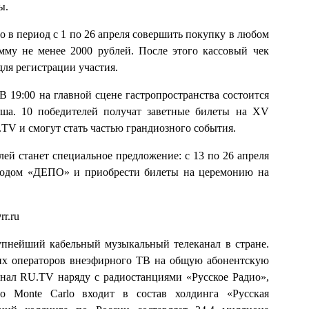
ы.
 в период с 1 по 26 апреля совершить покупку в любом
мму не менее 2000 рублей. После этого кассовый чек
ля регистрации участия.
В 19:00 на главной сцене гастропространства состоится
ыша. 10 победителей получат заветные билеты на XV
V и смогут стать частью грандиозного события.
й станет специальное предложение: с 13 по 26 апреля
окодом «ДЕПО» и приобрести билеты на церемонию на
r.ru
пнейший кабельный музыкальный телеканал в стране.
их операторов внеэфирного ТВ на общую абонентскую
анал RU.TV наряду с радиостанциями «Русское Радио»,
onte Carlo входит в состав холдинга «Русская