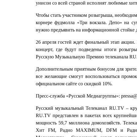
унисон со всей страной исполнят любимые хит
Чтобы стать участником розыгрыша, необходимо
корнере фудмолла «Три вокзала. Депо» на су
нужно предъявить на информационной стойке д
26 апреля гостей ждет финальный этап акции. 
концерт, где будут подведены итоги розыгр
Русскую Музыкальную Премию телеканала RU.T
Дополнительным приятным бонусом для зрителе
все желающие смогут воспользоваться пром
официальном сайте со скидкой 10%.
Пресс-служба «Русской Медиагруппы»: pressa@r
Русский музыкальный Телеканал RU.TV – кру
RU.TV представлен в пакетах всех крупнейш
мощность 59,7 миллиона домохозяйств. Телек
Хит FM, Радио MAXIMUM, DFM и Радио M