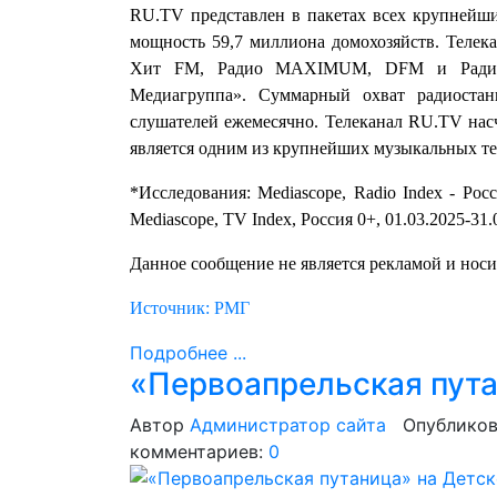
RU.TV представлен в пакетах всех крупнейш
мощность 59,7 миллиона домохозяйств. Телек
Хит FM, Радио MAXIMUM, DFM и Радио M
Медиагруппа». Суммарный охват радиостан
слушателей ежемесячно. Телеканал RU.TV насч
является одним из крупнейших музыкальных тел
*Исследования: Mediascope, Radio Index - Рос
Mediascope, TV Index, Россия 0+, 01.03.2025-31
Данное сообщение не является рекламой и нос
Источник: РМГ
Подробнее ...
«Первоапрельская пута
Автор
Администратор сайта
Опубликов
комментариев:
0