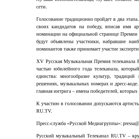
сети.
Голосование традиционно пройдет в два этапа
своих кандидатов на победу, вписав имя а
номинации на официальной странице Премии те
будут объявлены участники, набравшие наи
номинантов также принимает участие эксперт
XV Русская Музыкальная Премия телеканала 
частью юбилейного года телеканала, который
единства: многообразие культур, традици
решениях, музыкальных номерах и дресс-коде.
главная интрига – имена победителей, которых 
К участию в голосовании допускаются артисты
RU.TV.
Пресс-служба «Русской Медиагруппы»: pressa@r
Русский музыкальный Телеканал RU.TV – кру