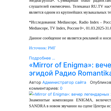
Медиагруппа». Суммарный охват радиостан
слушателей ежемесячно. Телеканал RU.TV насч
является одним из крупнейших музыкальных тел
*Исследования: Mediascope, Radio Index - Рос
Mediascope, TV Index, Россия 0+, 01.03.2025-31
Данное сообщение не является рекламой и нос
Источник: РМГ
Подробнее ...
«Mirror of Enigma»: ве
эгидой Радио Romantik
Автор
Администратор сайта
Опубликов
комментариев:
0
Знаменитые композиции ENIGMA, величес
SANDRA в новом звучании на сцене Центра ис