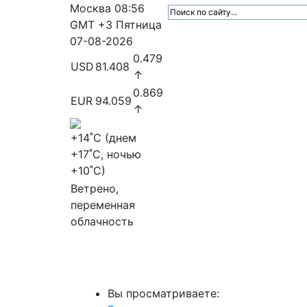
Москва
08:56
GMT +3
Пятница
07-08-2026
0.479
USD
81.408
↑
0.869
EUR
94.059
↑
+14
˚C (днем
+17
˚C, ночью
+10
˚C)
Ветрено,
переменная
облачность
МедиаПрофи
Главное
Медиарыно
Вы просматриваете: