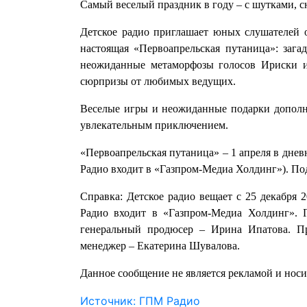
Самый веселый праздник в году – с шутками, 
Детское радио приглашает юных слушателей о
настоящая «Первоапрельская путаница»: зага
неожиданные метаморфозы голосов Ириски и
сюрпризы от любимых ведущих.
Веселые игры и неожиданные подарки дополня
увлекательным приключением.
«Первоапрельская путаница» – 1 апреля в днев
Радио входит в «Газпром-Медиа Холдинг»). По
Справка: Детское радио вещает с 25 декабря 
Радио входит в «Газпром-Медиа Холдинг».
генеральный продюсер – Ирина Ипатова. Пр
менеджер – Екатерина Шувалова.
Данное сообщение не является рекламой и нос
Источник: ГПМ Радио