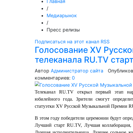
Главная
/
Медиарынок
/
Пресс релизы
Подписаться на этот канал RSS
Голосование XV Русск
телеканала RU.TV стар
Автор
Администратор сайта
Опубликов
комментариев:
0
Телеканал RU.TV открыл первый этап нар
юбилейного года. Зрители смогут определит
статуэтки XV Русской Музыкальной Премии R
В этом году победители церемонии будут опр
Лучший старт RU.TV, Лучшая коллаборация,
Лучшая исполнительница, Лучшее сольное ко