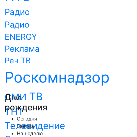
Радио
Радио
ENERGY
Реклама
Рен ТВ
Роскомнадзор
ТВ
СМИ
Дни
рождения
ТНТ
Сегодня
Телевидение
Завтра
На неделю