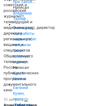
при такой…
советский и
Написал
российский
Владимир
журналист,
Таллер
телеведущий и
медиаменеджер, директор
Очень рад,
дирекции
что работы
регионального
наших ребят
вещания и
получили
спецпроектов
такую
Общественного
высокую
телевидения
оценку…
России
Написал
публицистических
Юрий
программ и
Костин
документального
Евгений
кино
Кузин,
пресс-
10 августа
секретарь
Арам Габрелянов