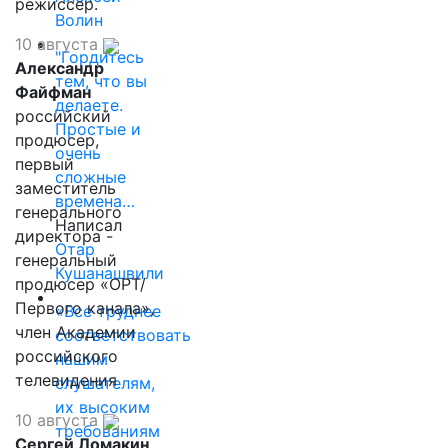
режиссер.
Волин
10 августа
"Гордитесь
Александр
тем, что вы
Файфман
делаете.
российский
Простые и
продюсер,
очень
первый
сложные
заместитель
времена…
генерального
Написал
директора -
Отар
генеральный
Кушанашвили
продюсер «ОРТ/
Первого канала»,
«Все труднее
член Академии
соответствовать
российского
нашим
телевидения
слушателям,
их высоким
10 августа
требованиям
Сергей Ломакин