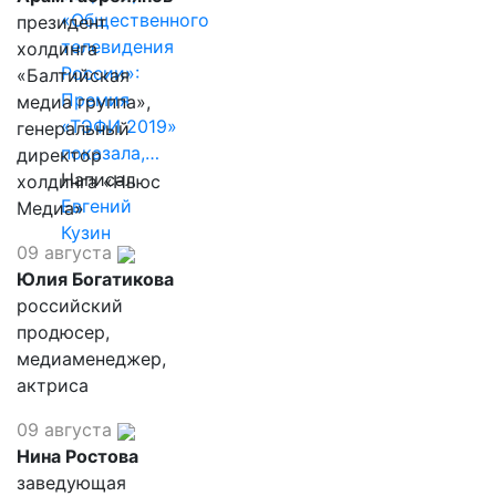
«Общественного
президент
телевидения
холдинга
России»:
«Балтийская
Премия
медиа группа»,
«ТЭФИ 2019»
генеральный
показала,…
директор
Написал
холдинга «Ньюс
Евгений
Медиа»
Кузин
09 августа
Юлия Богатикова
российский
продюсер,
медиаменеджер,
актриса
09 августа
Нина Ростова
заведующая