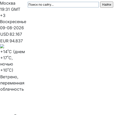
Москва
19:31
GMT
+3
Воскресенье
09-08-2026
USD
82.167
EUR
94.837
+14
˚C (днем
+17
˚C,
ночью
+10
˚C)
Ветрено,
переменная
облачность
МедиаПрофи