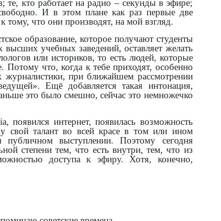
; те, кто работает на радио – секунды в эфире;
свободно. И в этом плане как раз первые две
 тому, что они производят, на мой взгляд.
тское образование, которое получают студенты
х высших учебных заведений, оставляет желать
ологов или историков, то есть людей, которые
е. Потому что, когда к тебе приходят, особенно
ах журналистики, при ближайшем рассмотрении
ведущей». Ещё добавляется такая интонация,
аньше это было смешно, сейчас это немножечко
ia
, появился интернет, появилась возможность
ду свой талант во всей красе в том или ином
 публичном выступлении. Поэтому сегодня
ной степени тем, что есть внутри, тем, что из
зможностью доступа к эфиру. Хотя, конечно,
споминаю советские времена.