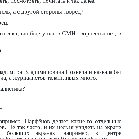
еть, посмотреть, почитать и так далее.
тель, а с другой стороны творец?
рец.
ысенко, вообще у нас в СМИ творчества нет, в
.
ладимира Владимировича Познера и назвала бы
рла, а журналистов талантливых много.
налистика?
?
апример, Парфёнов делает какие-то отдельные
. Не так часто, и их нельзя увидеть на экране
а больших экранах: например, в центре
аботает на радио, если Вы знаете об этом.