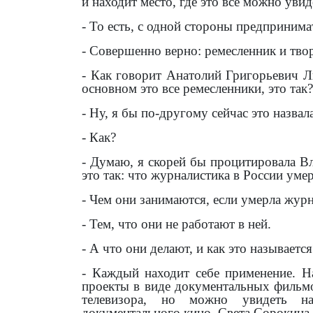
и находит место, где это всё можно увид
- То есть, с одной стороны предпринима
- Совершенно верно: ремесленник и тво
- Как говорит Анатолий Григорьевич Л
основном это все ремесленники, это так?
- Ну, я бы по-другому сейчас это назвала
- Как?
- Думаю, я скорей бы процитировала В
это так: что журналистика в России уме
- Чем они занимаются, если умерла жур
- Тем, что они не работают в ней.
- А что они делают, и как это называется
- Каждый находит себе применение. Н
проекты в виде документальных фильмов
телевизора, но можно увидеть н
документального кино. Света Сорокина р