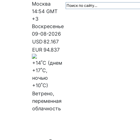
Москва
14:54
GMT
+3
Воскресенье
09-08-2026
USD
82.167
EUR
94.837
+14
˚C (днем
+17
˚C,
ночью
+10
˚C)
Ветрено,
переменная
облачность
МедиаПрофи
Главное
Медиарыно