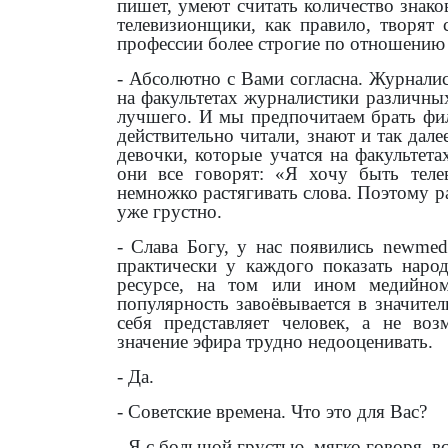
пишет, умеют считать количество знаков
телевизионщики, как правило, творят 
профессии более строгие по отношению к
- Абсолютно с Вами согласна. Журналис
на факультетах журналистики различны
лучшего. И мы предпочитаем брать фил
действительно читали, знают и так дале
девочки, которые учатся на факультет
они все говорят: «Я хочу быть теле
немножко растягивать слова. Поэтому р
уже грустно.
- Слава Богу, у нас появились
new
med
практически у каждого показать наро
ресурсе, на том или ином медийном
популярность завоёвывается в значитель
себя представляет человек, а не во
значение эфира трудно недооценивать.
- Да.
- Советские времена. Что это для Вас?
- Я с большой грустью, мягко говоря, в