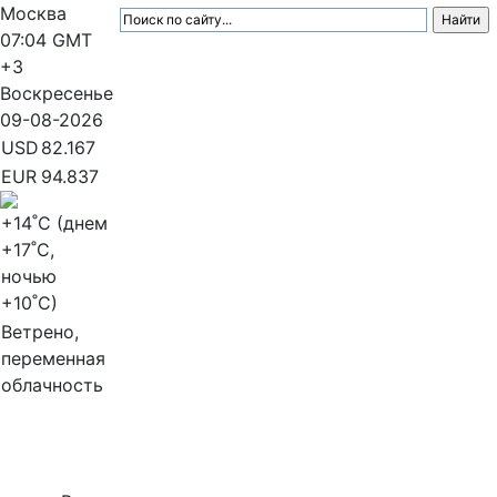
Москва
07:04
GMT
+3
Воскресенье
09-08-2026
USD
82.167
EUR
94.837
+14
˚C (днем
+17
˚C,
ночью
+10
˚C)
Ветрено,
переменная
облачность
МедиаПрофи