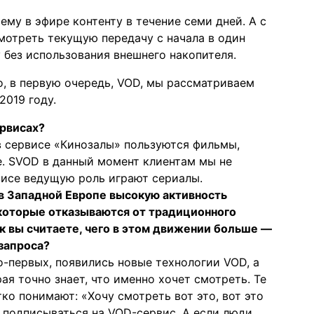
му в эфире контенту в течение семи дней. А с
отреть текущую передачу с начала в один
у без использования внешнего накопителя.
, в первую очередь, VOD, мы рассматриваем
019 году.
ервисах?
в сервисе «Кинозалы» пользуются фильмы,
. SVOD в данный момент клиентам мы не
висе ведущую роль играют сериалы.
 в Западной Европе высокую активность
которые отказываются от традиционного
к вы считаете, чего в этом движении больше —
запроса?
во-первых, появились новые технологии VOD, а
ая точно знает, что именно хочет смотреть. Те
ко понимают: «Хочу смотреть вот это, вот это
ы подписываться на VOD-сервис. А если люди