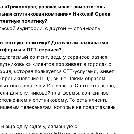
ка «Триколора», рассказывает заместитель
льная спутниковая компания» Николай Орлов
нтентную политику?
льской аудитории, с другой — стоимость
онтентную политику? Должно ли различаться
латформы и ОТТ-сервиса?
едлагаемый контент, ведь у сервисов разная
спутниковых» клиентов проживает в городах с
тория, которая пользуется ОТТ-услугами, живет
де проникновение ШПД выше. Таким образом,
ных пользователей Интернета. Соответственно,
ели для спутниковой платформы, контентное
дополнением к спутниковому. То есть клиенты
нишевым телеканалам, которые не представлены
 еще одну задачу, связанную с
сла узконаправленных HD-телеканалов. Емкость