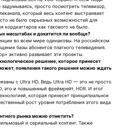
не задумываясь, просто посмотреть телевизор,
леканала, который весь контент выстраивает
осто не было серьезных возможностей для
я кордкаттеров как такового не было.
мых масштабах и докатится ли вообще?
денции во всем мире одинаковы. На российском
щение базы абонентов платного телевидения.
ор» активно развивает эти проекты.
хнологическое решение, которое принесет
 может, появления такого решения можно ждать
язаны с Ultra HD. Ведь Ultra HD — это не просто
D, это и повышенный фреймрейт, HDR. И этот
ехнологией, которая принесет принципиальное
чественный рост уровня потребления этого вида
ентного рынка можно отметить?
фильмовый и сериальный контент. Также