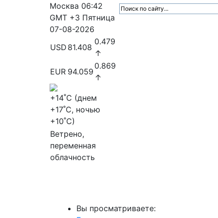
Москва
06:42
GMT +3
Пятница
07-08-2026
0.479
USD
81.408
↑
0.869
EUR
94.059
↑
+14
˚C (днем
+17
˚C, ночью
+10
˚C)
Ветрено,
переменная
облачность
МедиаПрофи
Главное
Медиарыно
Вы просматриваете: