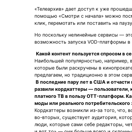
«Телеархив» дает доступ к уже прошедше
помощью «Смотри с начала» можно посм
клик, перемотать или поставить на пауз
Но поскольку нелинейные сервисы — это
возможность запуска VOD-платформы в 2
Какой контент пользуется спросом в с
Наибольшей популярностью, например, 
которые были раскручены в кинопрокате
предлагаем, но традиционно в этом сер
В последние пару лет в США и отчасти
развили кордкаттеры — пользователи, 
платного ТВ в пользу OTT-платформ. Ка
моды или реального потребительского 
Кордкаттеры возникли из-за того, что, 
во-вторых, существует аудитория, котор
люди, которые сами себе редакторы, чет
и вот то» — они больше всего и склонн