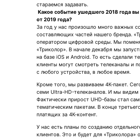
стараемся задавать.
Какое событие ушедшего 2018 года вы
от 2019 года?
За год у нас произошло много важных с
составляющих частей нашего бренда. «
оператором цифровой среды. Мы поменя
«Триколор». В начале декабря мы запус
на базе iOS и Android. То есть сделали
клиенты могут смотреть телеканалы и п
с любого устройства, в любое время.
Кроме того, мы развиваем 4К-пакет. Сег
семи Ultra-HD-телеканалов. И мы видим 
Фактически прирост UHD-базы стал са
тематическим пакетам. В конце третьего
платящих за 4К-контент.
У нас есть планы по созданию отдельног
клиентов. Это и будет для «Триколора» 