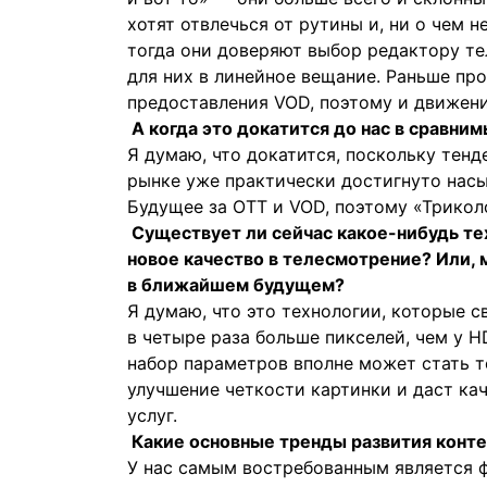
хотят отвлечься от рутины и, ни о чем 
тогда они доверяют выбор редактору те
для них в линейное вещание. Раньше пр
предоставления VOD, поэтому и движени
А когда это докатится до нас в сравни
Я думаю, что докатится, поскольку тен
рынке уже практически достигнуто насы
Будущее за ОТТ и VOD, поэтому «Трикол
Существует ли сейчас какое-нибудь те
новое качество в телесмотрение? Или,
в ближайшем будущем?
Я думаю, что это технологии, которые св
в четыре раза больше пикселей, чем у H
набор параметров вполне может стать т
улучшение четкости картинки и даст ка
услуг.
Какие основные тренды развития конт
У нас самым востребованным является 