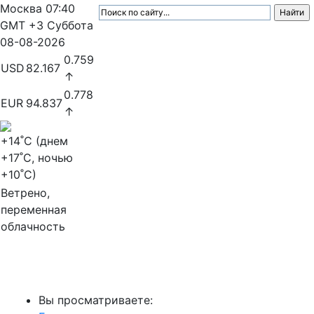
Москва
07:40
GMT +3
Суббота
08-08-2026
0.759
USD
82.167
↑
0.778
EUR
94.837
↑
+14
˚C (днем
+17
˚C, ночью
+10
˚C)
Ветрено,
переменная
облачность
МедиаПрофи
Вы просматриваете: