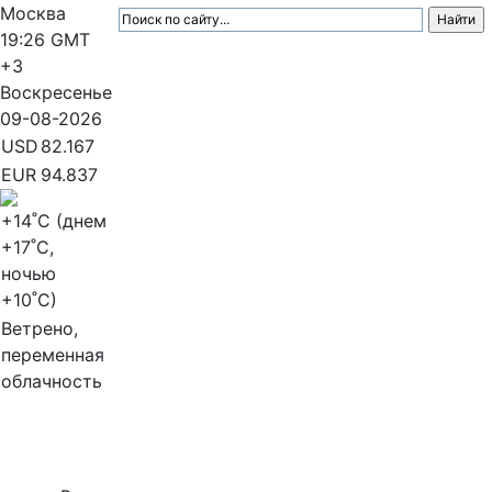
Москва
19:26
GMT
+3
Воскресенье
09-08-2026
USD
82.167
EUR
94.837
+14
˚C (днем
+17
˚C,
ночью
+10
˚C)
Ветрено,
переменная
облачность
МедиаПрофи