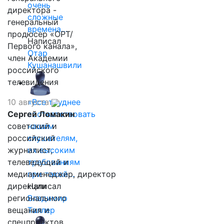
очень
директора -
сложные
генеральный
времена…
продюсер «ОРТ/
Написал
Первого канала»,
Отар
член Академии
Кушанашвили
российского
телевидения
10 августа
«Все труднее
Сергей Ломакин
соответствовать
советский и
нашим
российский
слушателям,
журналист,
их высоким
телеведущий и
требованиям
медиаменеджер, директор
при такой…
дирекции
Написал
регионального
Владимир
вещания и
Таллер
спецпроектов