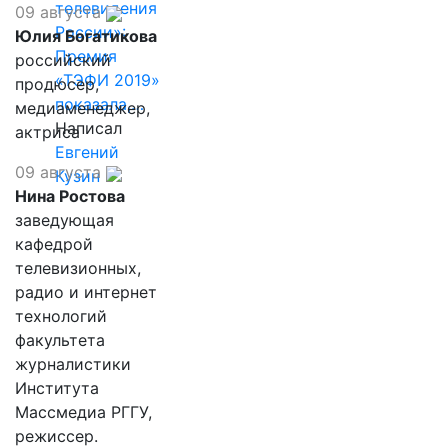
телевидения
09 августа
России»:
Юлия Богатикова
Премия
российский
«ТЭФИ 2019»
продюсер,
показала,…
медиаменеджер,
Написал
актриса
Евгений
09 августа
Кузин
Нина Ростова
заведующая
кафедрой
телевизионных,
радио и интернет
технологий
факультета
журналистики
Института
Массмедиа РГГУ,
режиссер.