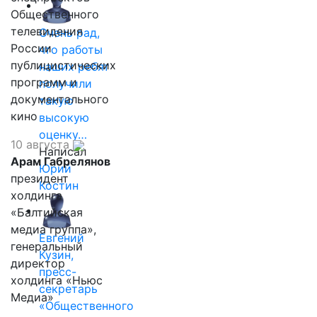
Общественного
телевидения
Очень рад,
России
что работы
публицистических
наших ребят
программ и
получили
документального
такую
кино
высокую
оценку…
10 августа
Написал
Арам Габрелянов
Юрий
президент
Костин
холдинга
«Балтийская
медиа группа»,
Евгений
генеральный
Кузин,
директор
пресс-
холдинга «Ньюс
секретарь
Медиа»
«Общественного