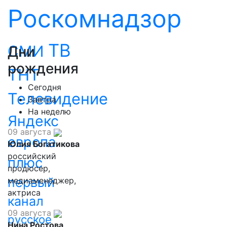
Роскомнадзор
ТВ
СМИ
Дни
рождения
ТНТ
Сегодня
Телевидение
Завтра
На неделю
Яндекс
09 августа
европа
Юлия Богатикова
российский
плюс
продюсер,
первый
медиаменеджер,
актриса
канал
09 августа
русское
Нина Ростова