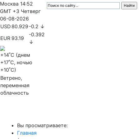
Москва
14:52
GMT +3
Четверг
06-08-2026
USD
80.929
-0.2 ↓
-0.392
EUR
93.19
↓
+14
˚C (днем
+17
˚C, ночью
+10
˚C)
Ветрено,
переменная
облачность
МедиаПрофи
Вы просматриваете:
Главная