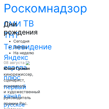
Роскомнадзор
ТВ
СМИ
Дни
рождения
ТНТ
Сегодня
Телевидение
Завтра
На неделю
Яндекс
08 августа
европа
Юлий Гусман
кинорежиссер,
плюс
сценарист,
первый
основатель
и художественный
канал
руководитель
премии Рос.
русское