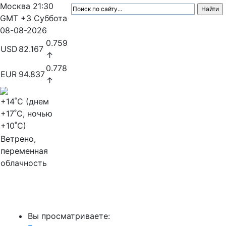
Москва
21:30
GMT +3
Суббота
08-08-2026
0.759
USD
82.167
↑
0.778
EUR
94.837
↑
+14
˚C (днем
+17
˚C, ночью
+10
˚C)
Ветрено,
переменная
облачность
МедиаПрофи
Вы просматриваете: