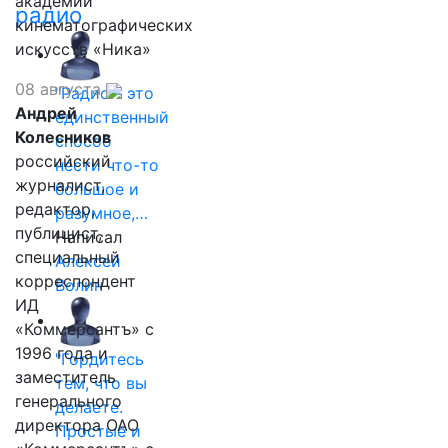
академии
радио
кинематографических
искусств «Ника»
08 августа
"Радио - это
Андрей
единственный
Колесников
способ
российский
нести что-то
журналист,
большое и
редактор,
разумное,…
публицист,
Написал
специальный
Алексей
корреспондент
Волин
ИД
«Коммерсантъ» с
1996 года и
"Гордитесь
заместитель
тем, что вы
генерального
делаете.
директора ОАО
Простые и