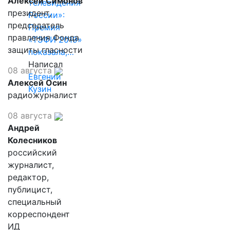
Алексей Симонов
телевидения
президент,
России»:
председатель
Премия
правления Фонда
«ТЭФИ 2019»
защиты гласности
показала,…
Написал
08 августа
Евгений
Алексей Осин
Кузин
радиожурналист
08 августа
Андрей
Колесников
российский
журналист,
редактор,
публицист,
специальный
корреспондент
ИД