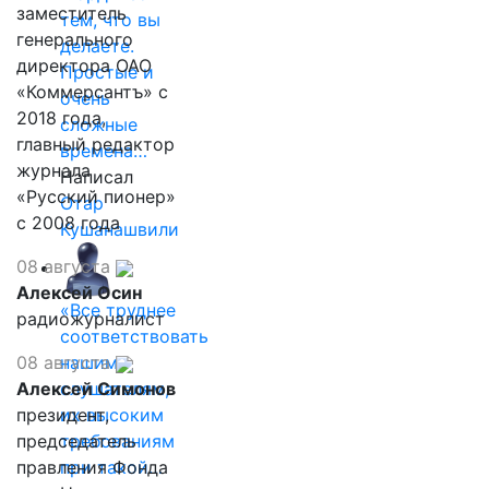
заместитель
тем, что вы
генерального
делаете.
директора ОАО
Простые и
«Коммерсантъ» с
очень
2018 года,
сложные
главный редактор
времена…
журнала
Написал
«Русский пионер»
Отар
с 2008 года
Кушанашвили
08 августа
Алексей Осин
«Все труднее
радиожурналист
соответствовать
08 августа
нашим
Алексей Симонов
слушателям,
президент,
их высоким
председатель
требованиям
правления Фонда
при такой…