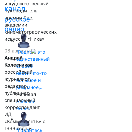
и художественный
канал
руководитель
премии Рос.
русское
академии
радио
кинематографических
искусств «Ника»
08 августа
"Радио - это
Андрей
единственный
Колесников
способ
российский
нести что-то
журналист,
большое и
редактор,
разумное,…
публицист,
Написал
специальный
Алексей
корреспондент
Волин
ИД
«Коммерсантъ» с
1996 года и
"Гордитесь