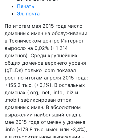
Печать
Эл. почта
По итогам мая 2015 года число
доменных имен на обслуживании
в Техническом центре Интернет
выросло на 0,02% (+1 214
доменов). Среди крупнейших
общих доменов верхнего уровня
(gTLDs) только .com показал
рост по итогам апреля 2015 года:
+155,2 тыс. (+0,1%). В остальных
доменах (.org, .net, .info, .biz и
.mobi) зафиксирован отток
доменных имен. В абсолютном
выражении наибольший спад в
мае 2015 года отмечен у домена
.info (-179,8 тыс. имен или -3,4%),
а в относительном выражении -