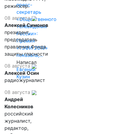
пресс-
режиссер.
секретарь
08 августа
«Общественного
Алексей Симонов
телевидения
президент,
России»:
председатель
Премия
правления Фонда
«ТЭФИ 2019»
защиты гласности
показала,…
Написал
08 августа
Евгений
Алексей Осин
Кузин
радиожурналист
08 августа
Андрей
Колесников
российский
журналист,
редактор,