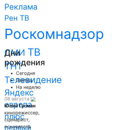
Реклама
Рен ТВ
Роскомнадзор
ТВ
СМИ
Дни
рождения
ТНТ
Сегодня
Телевидение
Завтра
На неделю
Яндекс
08 августа
европа
Юлий Гусман
кинорежиссер,
плюс
сценарист,
первый
основатель