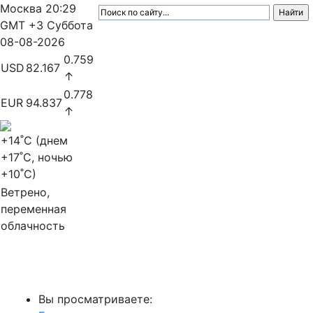
Москва
20:29
GMT +3
Суббота
08-08-2026
0.759
USD
82.167
↑
0.778
EUR
94.837
↑
+14
˚C (днем
+17
˚C, ночью
+10
˚C)
Ветрено,
переменная
облачность
МедиаПрофи
Вы просматриваете: