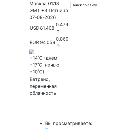
Москва
01:13
GMT +3
Пятница
07-08-2026
0.479
USD
81.408
↑
0.869
EUR
94.059
↑
+14
˚C (днем
+17
˚C, ночью
+10
˚C)
Ветрено,
переменная
облачность
МедиаПрофи
Главное
Медиарыно
Вы просматриваете: