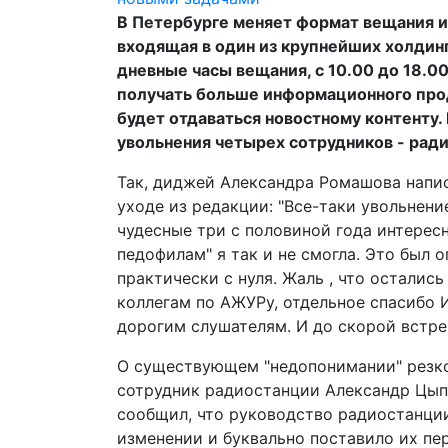
В Петербурге меняет формат вещания и
входящая в один из крупнейших холдин
дневные часы вещания, с 10.00 до 18.0
получать больше информационного про
будет отдаваться новостному контенту
увольнения четырех сотрудников - рад
Так, диджей Александра Ромашова напис
уходе из редакции: "Все-таки увольнени
чудесные три с половиной года интерес
педофилам" я так и не смогла. Это был 
практически с нуля. Жаль , что осталис
коллегам по АЖУРу, отдельное спасибо
дорогим слушателям. И до скорой встреч
О существующем "недопонимании" резко
сотрудник радиостанции Александр Цыпин
сообщил, что руководство радиостанци
изменении и буквально поставило их пе