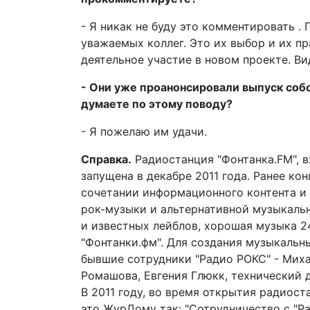
- Я никак не буду это комментировать . 
уважаемых коллег. Это их выбор и их п
деятельное участие в новом проекте. Вид
- Они уже проанонсировали выпуск собс
думаете по этому поводу?
- Я пожелаю им удачи.
Справка.
Радиостанция "Фонтанка.FM", в
запущена в декабре 2011 года. Ранее к
сочетании информационного контента и 
рок-музыки и альтернативной музыкаль
и известных лейблов, хорошая музыка 24
"Фонтанки.фм". Для создания музыкаль
бывшие сотрудники "Радио РОКС" - Миха
Ромашова, Евгения Глюкк, технический
В 2011 году, во время открытия радиос
это ЖурДому так: "Сотрудничество с "Р