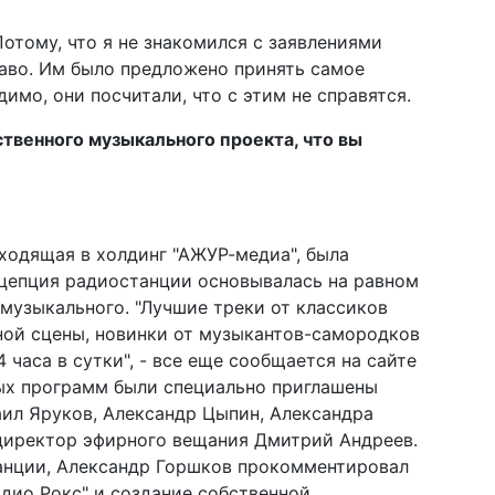
Потому, что я не знакомился с заявлениями
раво. Им было предложено принять самое
имо, они посчитали, что с этим не справятся.
твенного музыкального проекта, что вы
ходящая в холдинг "АЖУР-медиа", была
онцепция радиостанции основывалась на равном
музыкального. "Лучшие треки от классиков
ной сцены, новинки от музыкантов-самородков
 часа в сутки", - все еще сообщается на сайте
ных программ были специально приглашены
ил Яруков, Александр Цыпин, Александра
 директор эфирного вещания Дмитрий Андреев.
танции, Александр Горшков прокомментировал
адио Рокс" и создание собственной