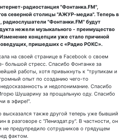
нтернет-радиостанция "Фонтанка.FM",
гов северной столицы "АЖУР-медиа". Теперь в
0, радиослушатели "Фонтанки.FM" будут
дукта нежели музыкального - преимущество
. Изменение концепции уже стало причиной
иоведущих, пришедших с «Радио РОКС».
ала на своей странице в Facebook о своем
е- большой стресс. Спасибо Фонтанке за
нейшей работы, хотя привыкнуть к "трупикам и
огромный опыт по созданию чего-то
ь недосказанность и недопонимание. Спасибо
 Игорю Шушарину за прощальную оду. Спасибо
и в эфире!".
 высказался также другой теперь уже бывший
 в разговоре с "Лениздат.ру". В частности, он
и не предупредило сотрудников о грядущем
ред фактом.