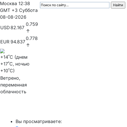
Москва
12:38
GMT +3
Суббота
08-08-2026
0.759
USD
82.167
↑
0.778
EUR
94.837
↑
+14
˚C (днем
+17
˚C, ночью
+10
˚C)
Ветрено,
переменная
облачность
МедиаПрофи
Вы просматриваете: