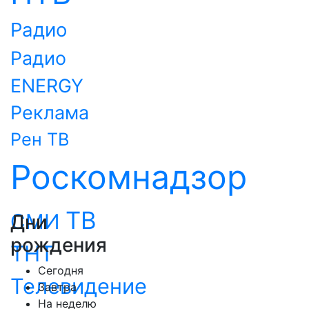
Радио
Радио
ENERGY
Реклама
Рен ТВ
Роскомнадзор
ТВ
СМИ
Дни
рождения
ТНТ
Сегодня
Телевидение
Завтра
На неделю