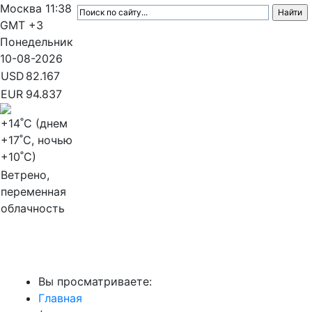
Москва
11:38
GMT +3
Понедельник
10-08-2026
USD
82.167
EUR
94.837
+14
˚C (днем
+17
˚C, ночью
+10
˚C)
Ветрено,
переменная
облачность
МедиаПрофи
Вы просматриваете:
Главная