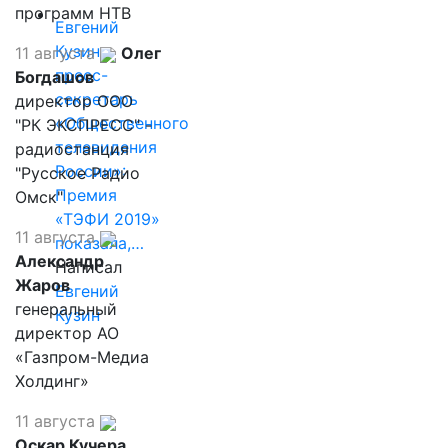
программ НТВ
Евгений
Кузин,
11 августа
Олег
пресс-
Богдашов
секретарь
директор ООО
«Общественного
"РК ЭКСПРЕСС" -
телевидения
радиостанция
России»:
"Русское Радио
Премия
Омск"
«ТЭФИ 2019»
11 августа
показала,…
Александр
Написал
Жаров
Евгений
генеральный
Кузин
директор АО
«Газпром-Медиа
Холдинг»
11 августа
Оскар Кучера