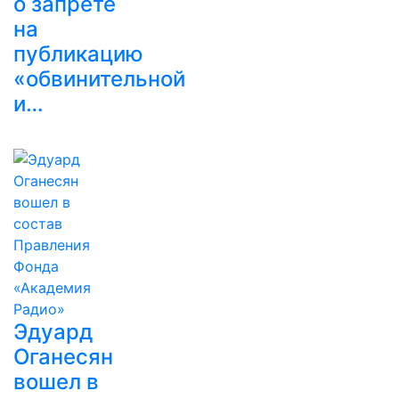
о запрете
на
публикацию
«обвинительной
и…
Эдуард
Оганесян
вошел в