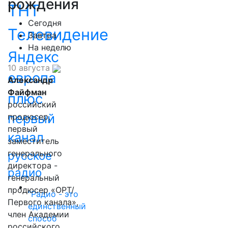
рождения
ТНТ
Сегодня
Телевидение
Завтра
На неделю
Яндекс
10 августа
европа
Александр
Файфман
плюс
российский
первый
продюсер,
первый
канал
заместитель
генерального
русское
директора -
радио
генеральный
продюсер «ОРТ/
"Радио - это
Первого канала»,
единственный
член Академии
способ
российского