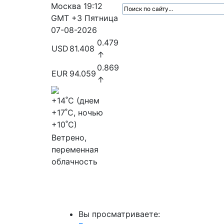
Москва
19:12
GMT +3
Пятница
07-08-2026
0.479
USD
81.408
↑
0.869
EUR
94.059
↑
+14
˚C (днем
+17
˚C, ночью
+10
˚C)
Ветрено,
переменная
облачность
МедиаПрофи
Главное
Медиарыно
Вы просматриваете: