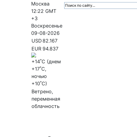
Москва
12:22
GMT
+3
Воскресенье
09-08-2026
USD
82.167
EUR
94.837
+14
˚C (днем
+17
˚C,
ночью
+10
˚C)
Ветрено,
переменная
облачность
МедиаПрофи
Главное
Медиарыно