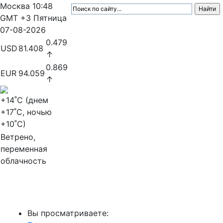
Москва
10:48
GMT +3
Пятница
07-08-2026
0.479
USD
81.408
↑
0.869
EUR
94.059
↑
+14
˚C (днем
+17
˚C, ночью
+10
˚C)
Ветрено,
переменная
облачность
МедиаПрофи
Вы просматриваете: