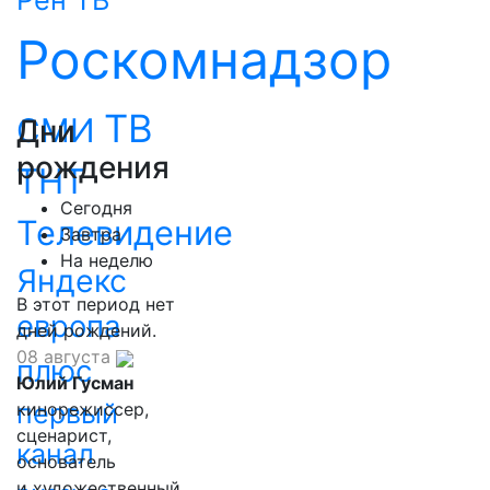
Рен ТВ
Роскомнадзор
ТВ
СМИ
Дни
рождения
ТНТ
Сегодня
Телевидение
Завтра
На неделю
Яндекс
В этот период нет
европа
дней рождений.
08 августа
плюс
Юлий Гусман
первый
кинорежиссер,
сценарист,
канал
основатель
и художественный