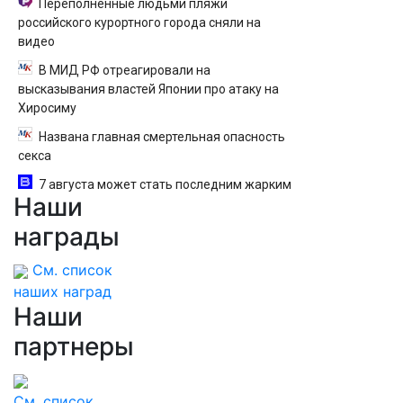
Переполненные людьми пляжи
российского курортного города сняли на
видео
В МИД РФ отреагировали на
высказывания властей Японии про атаку на
Хиросиму
Названа главная смертельная опасность
секса
7 августа может стать последним жарким
Наши
днем этого лета в Москве - Новости на
Вести.ru
награды
См. список
наших наград
Наши
партнеры
См. список