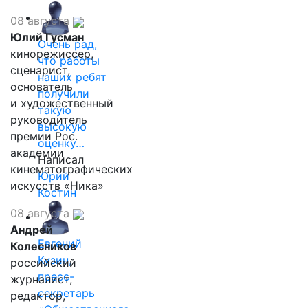
08 августа
Юлий Гусман
Очень рад,
кинорежиссер,
что работы
сценарист,
наших ребят
основатель
получили
и художественный
такую
руководитель
высокую
премии Рос.
оценку…
академии
Написал
кинематографических
Юрий
искусств «Ника»
Костин
08 августа
Андрей
Евгений
Колесников
Кузин,
российский
пресс-
журналист,
секретарь
редактор,