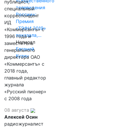
«Общественного
публицист,
телевидения
специальный
России»:
корреспондент
Премия
ИД
«ТЭФИ 2019»
«Коммерсантъ» с
показала,…
1996 года и
Написал
заместитель
Евгений
генерального
Кузин
директора ОАО
«Коммерсантъ» с
2018 года,
главный редактор
журнала
«Русский пионер»
с 2008 года
08 августа
Алексей Осин
радиожурналист