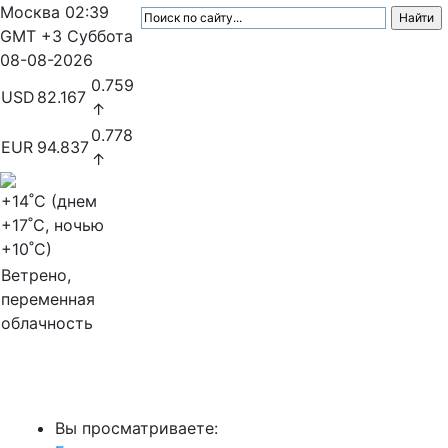
Москва
02:39
GMT +3
Суббота
08-08-2026
0.759
USD
82.167
↑
0.778
EUR
94.837
↑
+14
˚C (днем
+17
˚C, ночью
+10
˚C)
Ветрено,
переменная
облачность
МедиаПрофи
Вы просматриваете: