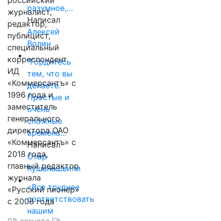
российский
разумное,…
журналист,
Написал
редактор,
Алексей
публицист,
Волин
специальный
корреспондент
"Гордитесь
ИД
тем, что вы
«Коммерсантъ» с
делаете.
1996 года и
Простые и
заместитель
очень
генерального
сложные
директора ОАО
времена…
«Коммерсантъ» с
Написал
2018 года,
Отар
главный редактор
Кушанашвили
журнала
«Все труднее
«Русский пионер»
соответствовать
с 2008 года
нашим