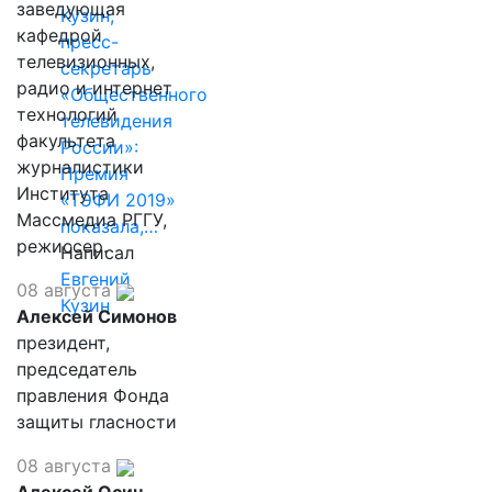
заведующая
Кузин,
кафедрой
пресс-
телевизионных,
секретарь
радио и интернет
«Общественного
технологий
телевидения
факультета
России»:
журналистики
Премия
Института
«ТЭФИ 2019»
Массмедиа РГГУ,
показала,…
режиссер.
Написал
Евгений
08 августа
Кузин
Алексей Симонов
президент,
председатель
правления Фонда
защиты гласности
08 августа