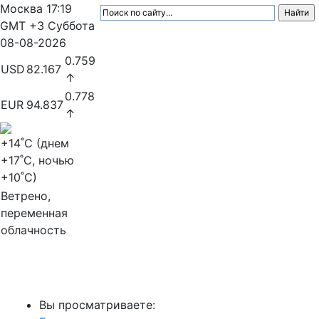
Москва
17:19
GMT +3
Суббота
08-08-2026
0.759
USD
82.167
↑
0.778
EUR
94.837
↑
+14
˚C (днем
+17
˚C, ночью
+10
˚C)
Ветрено,
переменная
облачность
МедиаПрофи
Вы просматриваете: