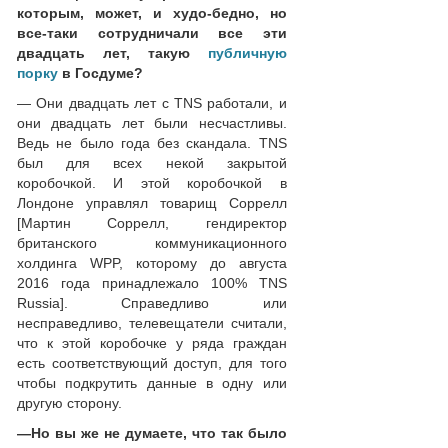
которым, может, и худо-бедно, но
все-таки сотрудничали все эти
двадцать лет, такую
публичную
порку
в Госдуме?
— Они двадцать лет с TNS работали, и
они двадцать лет были несчастливы.
Ведь не было года без скандала. TNS
был для всех некой закрытой
коробочкой. И этой коробочкой в
Лондоне управлял товарищ Соррелл
[Мартин Соррелл, гендиректор
британского коммуникационного
холдинга WPP, которому до августа
2016 года принадлежало 100% TNS
Russia]. Справедливо или
несправедливо, телевещатели считали,
что к этой коробочке у ряда граждан
есть соответствующий доступ, для того
чтобы подкрутить данные в одну или
другую сторону.
—
Но вы же не думаете, что так было