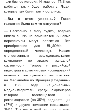
таки бизнес-история. И главное: TNS как
работал, так и будет работать. Люди,
которые там были, там и остались.
—
Вы в этом уверены? Такая
гарантия была кем-то озвучена?
— Насколько я могу судить, всерьез
ничего в TNS не поменяется. А новые
перспективы могут появиться. Это
приобретение для ВЦИОМа –
определенный челлендж. Нашим
отечественным исследовательским
компаниям не хватает западной
системности. Теперь у российской
индустрии маркетинговых исследований
появился шанс сделать что-то похожее,
на Mediametrie во Франции [Созданный
в 1985 году национальный
медиаизмеритель, среди акционеров
которого телевещатели и
рекламодатели (по 35%), радиостанции
(27%) и другие компании (оставшиеся
3%).]. Так что в этой истории я тоже