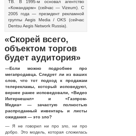
ТВ. В 1995-м основал агентство
«Командарм» (сейчас — Vizeum). С
2005 года — президент рекламной
группы Aegis Media / OKS (сейчас
Dentsu Aegis Network Russia).
«Скорей всего,
объектом торгов
будет аудитория»
—
Если можно подробнее про
мегапродавца. Следует ли из ваших
слов, что тот подход к продажам
телерекламы, который исповедуют,
вернее ранее исповедовали, «Видео
Интернешнл» и «Газпром-
Медиа»
—
зачастую полностью
распроданный инвентарь и листы
ожидания
—
это зло?
— Я не говорил ни про зло, ни про
добро. Это модель, которая сложилась