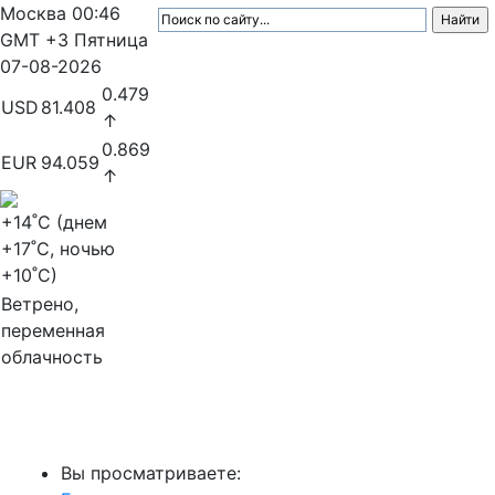
Москва
00:46
GMT +3
Пятница
07-08-2026
0.479
USD
81.408
↑
0.869
EUR
94.059
↑
+14
˚C (днем
+17
˚C, ночью
+10
˚C)
Ветрено,
переменная
облачность
МедиаПрофи
Вы просматриваете: