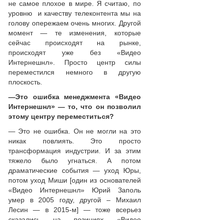
не самое плохое в мире. Я считаю, по
уровню и качеству телеконтента мы на
голову опережаем очень многих. Другой
момент — те изменения, которые
сейчас происходят на рынке,
происходят уже без «Видео
Интернешнл». Просто центр силы
переместился немного в другую
плоскость.
—
Это ошибка менеджмента «Видео
Интернешнл»
—
то, что он позволил
этому центру переместиться?
— Это не ошибка. Он не могли на это
никак повлиять. Это просто
трансформация индустрии. И за этим
тяжело было угнаться. А потом
драматические события — уход Юры,
потом уход Миши [один из основателей
«Видео Интернешнл» Юрий Заполь
умер в 2005 году, другой – Михаил
Лесин — в 2015-м] — тоже всерьез
сказались на позициях «Видео