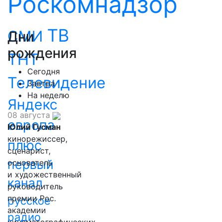
Роскомнадзор
ТВ
СМИ
Дни
рождения
ТНТ
Сегодня
Телевидение
Завтра
На неделю
Яндекс
08 августа
европа
Юлий Гусман
кинорежиссер,
плюс
сценарист,
первый
основатель
и художественный
канал
руководитель
премии Рос.
русское
академии
радио