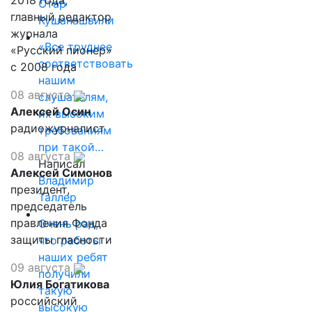
2018 года,
Отар
главный редактор
Кушанашвили
журнала
«Все труднее
«Русский пионер»
соответствовать
с 2008 года
нашим
08 августа
слушателям,
Алексей Осин
их высоким
радиожурналист
требованиям
при такой…
08 августа
Написал
Алексей Симонов
Владимир
президент,
Таллер
председатель
правления Фонда
Очень рад,
защиты гласности
что работы
наших ребят
09 августа
получили
Юлия Богатикова
такую
российский
высокую