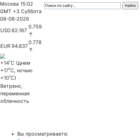
Москва
15:02
GMT +3
Суббота
08-08-2026
0.759
USD
82.167
↑
0.778
EUR
94.837
↑
+14
˚C (днем
+17
˚C, ночью
+10
˚C)
Ветрено,
переменная
облачность
МедиаПрофи
Вы просматриваете: