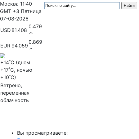
Москва
11:40
GMT +3
Пятница
07-08-2026
0.479
USD
81.408
↑
0.869
EUR
94.059
↑
+14
˚C (днем
+17
˚C, ночью
+10
˚C)
Ветрено,
переменная
облачность
МедиаПрофи
Вы просматриваете: