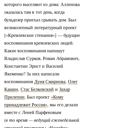
которого выселяют из дома: Алленова
оказалась там в тот день, когда
бульдозер приехал срывать дом. Был
великолепный литературный проект
[«Кремлевские стенания»] — будущие
воспоминания кремлевских людей.
Какие воспоминания напишут
Владислав Сурков, Роман Абрамович,
Константин Эрнст и Василий
Якеменко? За них написали
воспоминания
Дуня Смирнова
,
Олег
Кашин
,
Стас Белковский
и
Захар
Прилепин
. Был проект
«Кому
принадлежит Россия»
, мы его делали
вместе с Леней Парфеновым
(
в то время — ведущий еженедельной
итоговой программы «Намедни»