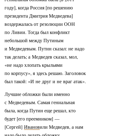
году], когда Россия [по решению
президента Дмитрия Медведева]
воздержалась от резолюции ООН
по Ливии. Тогда был конфликт
небольшой между Путиным
и Медведевым. Путин сказал: не надо
так делать; а Медведев сказал, мол,
«не надо хлопать крыльями
по корпусу», я здесь решаю. Заголовок
был такой: «И не друг и не враг атак».
Лучшие обложки были именно
с Медведевым. Самая гениальная
была, когда Путин еще решал, кто
будет [его преемником] —
[Сергей]
Иванов
или Медведев, а нам
надо было делать обложку.