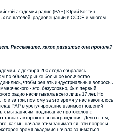
сийской академии радио (РАР) Юрий Костин
ных вещателей, радиовещании в СССР и многом
лет. Расскажите, какое развитие она прошла?
демии. 7 декабря 2007 года собрались
ом по объему рынке большое количество
единились, чтобы решать индустриальные вопросы.
оммерческого - это, безусловно, был первый
кого радио насчитывала всего лишь 17 лет. Но
а то и за три, поэтому за это время у нас накопилось
 вклад РАР в урегулирование взаимоотношений
ых мы зависим, подписание протоколов с
ставках авторского вознаграждения. Дело в том,
ого, как мы начали этим заниматься, эти вопросы
екоторое время академия начала заниматься