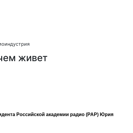
иоиндустрия
 чем живет
идента Российской академии радио (РАР) Юрия