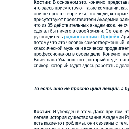
Костин:
В основном это, конечно, представ
что здесь присутствуют такие компании, как
они не просто теоретики, это люди, которые
присутствуют представители Академии радио
что из 35 действительных академиков, не сч
сделал бы ничего в своей жизни. Сегодня у
руководитель
радиостанции «Орфей»
Ирин
потому что это человек самоотверженный, 
классической музыке и всячески продвигае
профессионалом в своем деле. Конечно, не
Вячеслава Умановского, который ведет наш
спикер, который будет здесь работать с дел
То есть это не просто цикл лекций, а 
Костин:
Я убежден в этом. Даже при том, чт
летняя история существования Академии Рад
есть какие-то проблемы, они связаны с тем
вмешательству в ряд каких-то вопросов, в ко