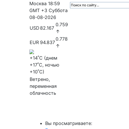
Москва
18:59
GMT +3
Суббота
08-08-2026
0.759
USD
82.167
↑
0.778
EUR
94.837
↑
+14
˚C (днем
+17
˚C, ночью
+10
˚C)
Ветрено,
переменная
облачность
МедиаПрофи
Главное
Медиарыно
Вы просматриваете: