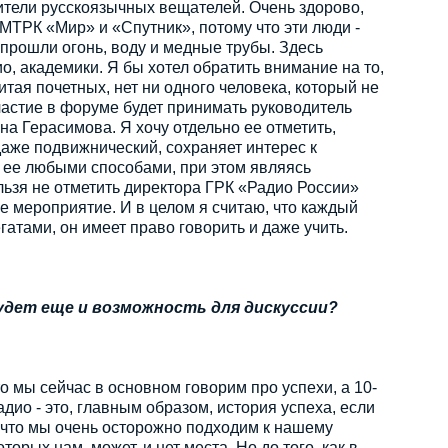
ители русскоязычных вещателей. Очень здорово,
 МТРК «Мир» и «Спутник», потому что эти люди -
 прошли огонь, воду и медные трубы. Здесь
, академики. Я бы хотел обратить внимание на то,
итая почетных, нет ни одного человека, который не
частие в форуме будет принимать руководитель
а Герасимова. Я хочу отдельно ее отметить,
даже подвижнический, сохраняет интерес к
т ее любыми способами, при этом являясь
льзя не отметить директора ГРК «Радио России»
е мероприятие. И в целом я считаю, что каждый
егатами, он имеет право говорить и даже учить.
будет еще и возможность для дискуссии?
о мы сейчас в основном говорим про успехи, а 10-
ио - это, главным образом, история успеха, если
, что мы очень осторожно подходим к нашему
торых нам, может, и нет места. Но до того, как в