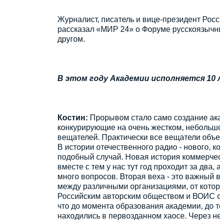
Журналист, писатель и вице-президент Рос
рассказал «МИР 24» о Форуме русскоязыч
другом.
В этом году Академии исполняется 10 
Костин:
Прорывом стало само создание ака
конкурирующие на очень жестком, небольш
вещателей. Практически все вещатели объ
В истории отечественного радио - нового, к
подобный случай. Новая история коммерчес
вместе с тем у нас тут год проходит за два, 
много вопросов. Вторая веха - это важный
между различными организациями, от котор
Российским авторским обществом и ВОИС о 
что до момента образования академии, до т
находились в первозданном хаосе. Через н