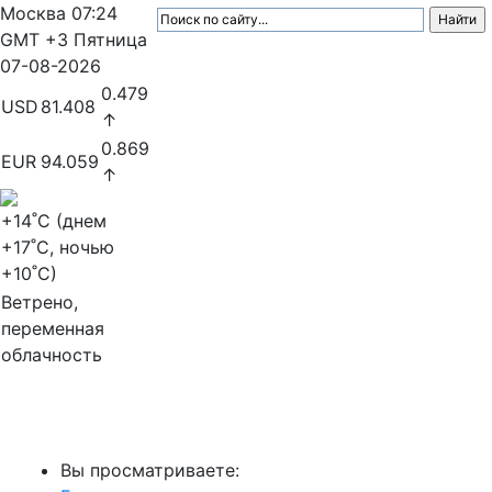
Москва
07:24
GMT +3
Пятница
07-08-2026
0.479
USD
81.408
↑
0.869
EUR
94.059
↑
+14
˚C (днем
+17
˚C, ночью
+10
˚C)
Ветрено,
переменная
облачность
МедиаПрофи
Вы просматриваете: