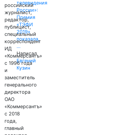
телевидения
российский
России»:
журналист,
Премия
редактор,
«ТЭФИ
публицист,
2019»
специальный
показала,
корреспондент
…
ИД
Написал
«Коммерсантъ»
Евгений
с 1996 года
Кузин
и
заместитель
генерального
директора
ОАО
«Коммерсантъ»
с 2018
года,
главный