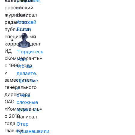
Колесников
разумное,
российский
…
журналист,
Написал
редактор,
Алексей
публицист,
Волин
специальный
корреспондент
ИД
"Гордитесь
«Коммерсантъ»
тем,
с 1996 года
что вы
и
делаете.
заместитель
Простые
генерального
и
директора
очень
ОАО
сложные
«Коммерсантъ»
времена…
с 2018
Написал
года,
Отар
главный
Кушанашвили