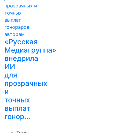
«Русская
Медиагруппа»
внедрила
ИИ
для
прозрачных
и
точных
выплат
гонор…
Теги