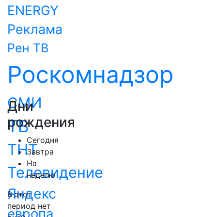
ENERGY
Реклама
Рен ТВ
Роскомнадзор
СМИ
Дни
рождения
ТВ
Сегодня
ТНТ
Завтра
На
Телевидение
неделю
Яндекс
В этот
период нет
европа