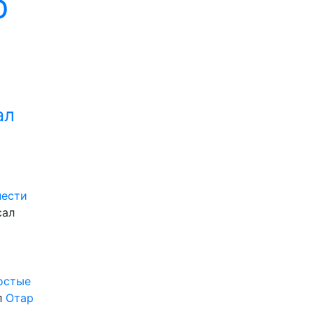
р
ал
нести
сал
ростые
л
Отар