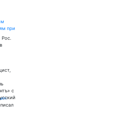
им
ям при
 Рос.
в
цист,
ль
нтъ» с
Русский
и»:
писал