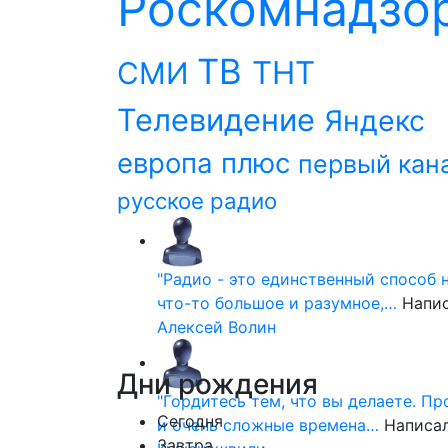
Роскомнадзо
ТВ
ТНТ
СМИ
Телевидение
Яндекс
европа плюс
первый кан
русское радио
"Радио - это единственный способ 
что-то большое и разумное,…
Напи
Алексей Волин
Дни
рождения
"Гордитесь тем, что вы делаете. П
Сегодня
и очень сложные времена…
Написа
Завтра