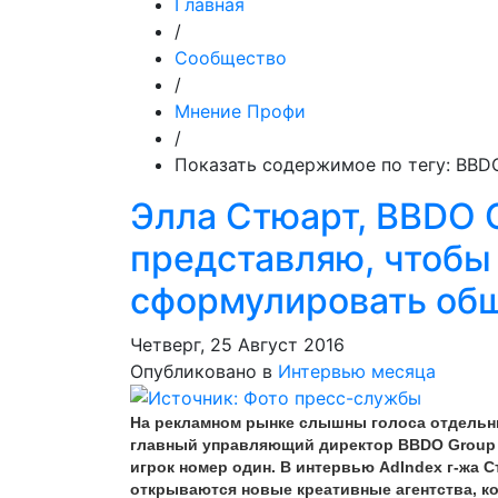
Главная
/
Сообщество
/
Мнение Профи
/
Показать содержимое по тегу: BBD
Элла Стюарт, BBDO G
представляю, чтобы
сформулировать об
Четверг, 25 Август 2016
Опубликовано в
Интервью месяца
На рекламном рынке слышны голоса отдельных
главный управляющий директор BBDO Group Э
игрок номер один. В интервью AdIndex г-жа С
открываются новые креативные агентства, ког