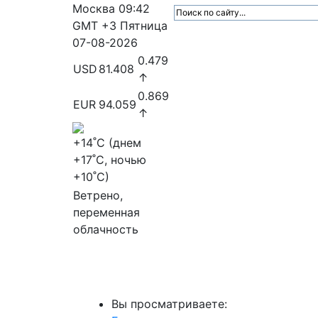
Москва
09:42
GMT +3
Пятница
07-08-2026
0.479
USD
81.408
↑
0.869
EUR
94.059
↑
+14
˚C (днем
+17
˚C, ночью
+10
˚C)
Ветрено,
переменная
облачность
МедиаПрофи
Главное
Медиарыно
Вы просматриваете: