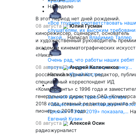
Кушанашвили
На неделю
В этот период нет дней рождений.
«Все труднее соответствовать наш
08 августа
Юлий Гусман
слушателям, их высоким требовани
кинорежиссер, сценарист, основатель
такой…
Написал
Владимир Таллер
и художественный руководитель премии
академии кинематографических искусст
«Ника»
Очень рад, что работы наших ребят
08 августа
получили такую высокую оценку…
Андрей Колесников
российский журналист, редактор, публи
Написал
Юрий Костин
специальный корреспондент ИД
«Коммерсантъ» с 1996 года и заместите
генерального директора ОАО «Коммерса
Евгений Кузин, пресс-секретарь
2018 года, главный редактор журнала «
«Общественного телевидения Росси
пионер» с 2008 года
Премия «ТЭФИ 2019» показала,…
На
Евгений Кузин
08 августа
Алексей Осин
радиожурналист